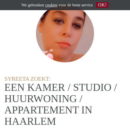
OK!
We gebruiken
cookies
voor de beste service
SYREETA ZOEKT:
EEN KAMER / STUDIO /
HUURWONING /
APPARTEMENT IN
HAARLEM