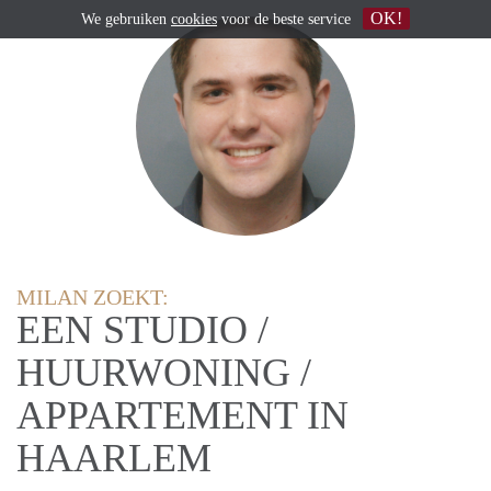
OK!
We gebruiken
cookies
voor de beste service
MILAN ZOEKT:
EEN STUDIO /
HUURWONING /
APPARTEMENT IN
HAARLEM