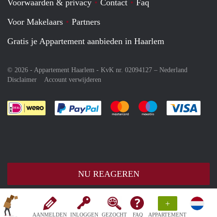
Voorwaarden & privacy
Contact
Faq
Voor Makelaars
Partners
Gratis je Appartement aanbieden in Haarlem
© 2026 - Appartement Haarlem - KvK nr. 02094127 –
Nederland
Disclaimer
Account verwijderen
Je rekent gemakkelijk af met Paypal
Je rekent gemakkelijk af met M
Je rekent gemakkelij
Je re
NU REAGEREN
+
AANMELDEN
INLOGGEN
GEZOCHT
FAQ
APPARTEMENT