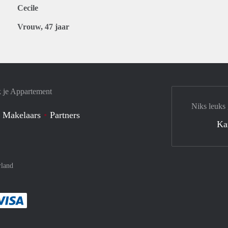
Cecile
Vrouw, 47 jaar
k je Appartement
Niks leuks
 Makelaars
Partners
Ka
rland
met Paypal
kelijk af met Mastercard
ent gemakkelijk af met Meastro
Je rekent gemakkelijk af met Visa