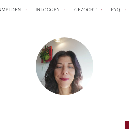
NMELDEN
INLOGGEN
GEZOCHT
FAQ
How to translate AppartementHaarlem!
Wat is AppartementHaarlem?
Hoeveel kost het om te reageren op een 
Wat is de privacyverklaring van Apparte
Berekent AppartementHaarlem
makelaarsvergoeding/bemiddelingsvergoe
Alle veelgestelde vragen