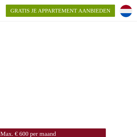
GRATIS JE APPARTEMENT AANBIEDEN
Appartement in Haarlem?
mentHaarlem?
ding?
Max. € 600 per maand