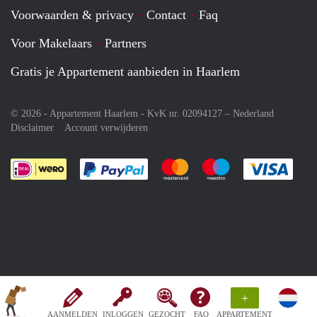
Voorwaarden & privacy
Contact
Faq
Voor Makelaars
Partners
Gratis je Appartement aanbieden in Haarlem
© 2026 - Appartement Haarlem - KvK nr. 02094127 –
Nederland
Disclaimer
Account verwijderen
Je rekent gemakkelijk af met Paypal
Je rekent gemakkelijk af met M
Je rekent gemakkelij
Je re
+
AANMELDEN
INLOGGEN
GEZOCHT
FAQ
APPARTEMENT