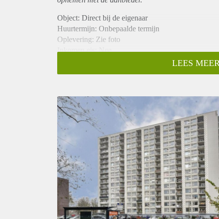
Object: Direct bij de eigenaar
Huurtermijn: Onbepaalde termijn
Oplevering: Zie foto
Inkomen eis: Nee
Garantiestelling mogelijk: Nee
LEES MEER
Borg: 1 Maand
Bemiddeling kosten: Nee
Woningdelers toegestaan: Nee
Huisdieren toegestaan: Afhankelijk van de Eigenaar
Huurtoeslag grens: Ja
Geschikt voor studenten: Afhankelijk van de Eigena