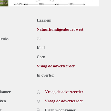
Haarlem
Natuurkundigenbuurt-west
eente:
Ja
Kaal
Geen
Vraag de adverteerder
In overleg
dkamer
Vraag de adverteerder
uken
Vraag de adverteerder
t
Eigen woonkamer