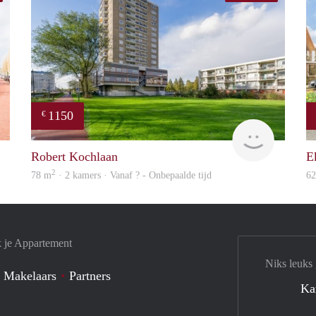
1150
€
Woning
finder
Robert Kochlaan
E
2
78 m
· 2 kamers · Vanaf ? - Onbepaalde tijd
6
k je Appartement
Niks leuks
 Makelaars
Partners
Ka