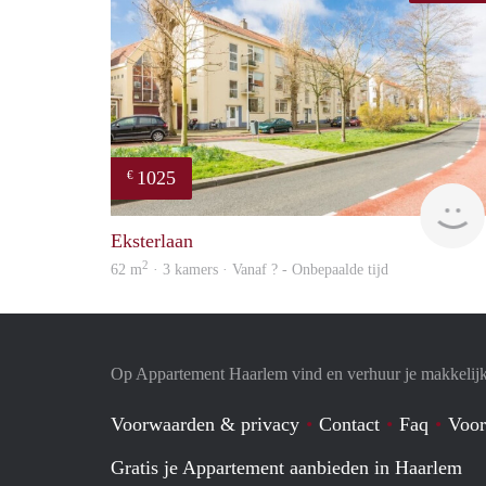
1025
€
Eksterlaan
2
62 m
· 3 kamers · Vanaf ? - Onbepaalde tijd
Op Appartement Haarlem vind en verhuur je makkelij
Voorwaarden & privacy
Contact
Faq
Voor
Gratis je Appartement aanbieden in Haarlem