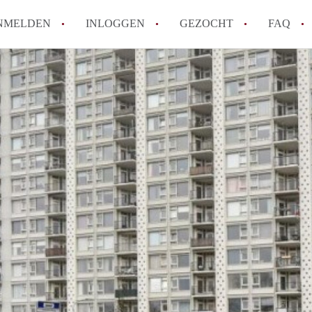
NMELDEN
INLOGGEN
GEZOCHT
FAQ
How to translate AppartementHaarlem!
Wat is AppartementHaarlem?
Hoeveel kost het om te reageren op een 
Wat is de privacyverklaring van Apparte
Berekent AppartementHaarlem
makelaarsvergoeding/bemiddelingsvergoe
Alle veelgestelde vragen