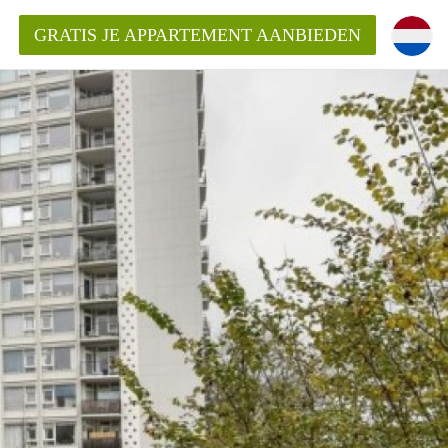
GRATIS JE APPARTEMENT AANBIEDEN
Appartement in Haarlem?
mentHaarlem?
ding?