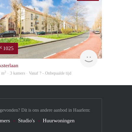
1025
€
finder
ksterlaan
2
2 m
· 3 kamers · Vanaf ? - Onbepaalde tijd
 gevonden? Dit is ons andere aanbod in Haarlem:
mers
Studio's
Huurwoningen