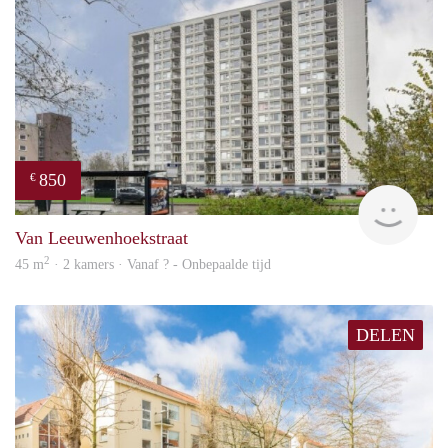
850
€
rent
Van Leeuwenhoekstraat
2
45 m
· 2 kamers · Vanaf ? - Onbepaalde tijd
DELEN