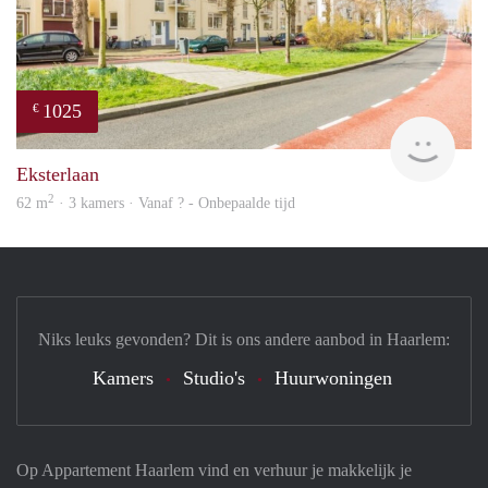
1025
€
Woni
Eksterlaan
2
62 m
· 3 kamers · Vanaf ? - Onbepaalde tijd
Niks leuks gevonden? Dit is ons andere aanbod in Haarlem:
Kamers
Studio's
Huurwoningen
Op Appartement Haarlem vind en verhuur je makkelijk je