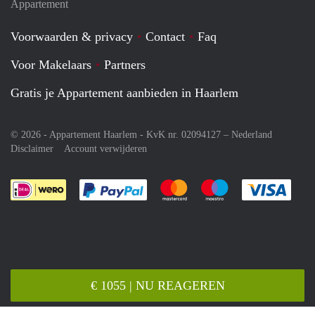
Appartement
Voorwaarden & privacy
Contact
Faq
Voor Makelaars
Partners
Gratis je Appartement aanbieden in Haarlem
© 2026 - Appartement Haarlem - KvK nr. 02094127 –
Nederland
Disclaimer
Account verwijderen
Je rekent gemakkelijk af met Paypal
Je rekent gemakkelijk af met M
Je rekent gemakkelij
Je re
€ 1055 | NU REAGEREN