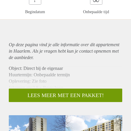
Begindatum
Onbepaalde tijd
Op deze pagina vind je alle informatie over dit
appartement
in Haarlem. Als je vragen hebt kun je contact opnemen met
de aanbieder.
Object: Direct bij de eigenaar
Huurtermijn: Onbepaalde termijn
Oplevering: Zie foto
Inkomen eis:2,8 x Bruto huur
Garantiestelling mogelijk: Ja
LEES MEER MET EEN PAKKET!
Borg: 1 Maand
Bemiddeling kosten: Nee
Woningdelers toegestaan: Ja
Huisdieren toegestaan: Afhankelijk van de Eigenaar
Huurtoeslag grens: Nee