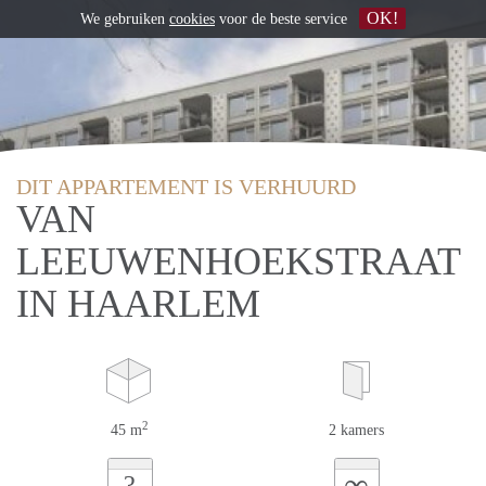
OK!
We gebruiken
cookies
voor de beste service
DIT APPARTEMENT IS VERHUURD
VAN
LEEUWENHOEKSTRAAT
IN HAARLEM
2
45 m
2 kamers
∞
?