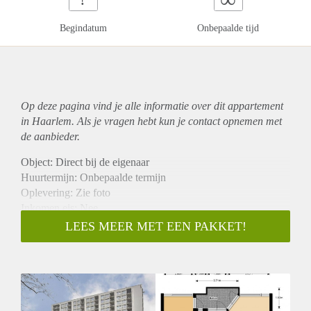
Begindatum
Onbepaalde tijd
Op deze pagina vind je alle informatie over dit
appartement
in Haarlem. Als je vragen hebt kun je contact opnemen met
de aanbieder.
Object: Direct bij de eigenaar
Huurtermijn: Onbepaalde termijn
Oplevering: Zie foto
Inkomen eis: Nee
Garantiestelling mogelijk: Nee
LEES MEER MET EEN PAKKET!
Borg: 1 Maand
Bemiddeling kosten: Nee
Woningdelers toegestaan: Nee
Huisdieren toegestaan: Afhankelijk van de Eigenaar
Huurtoeslag grens: Ja