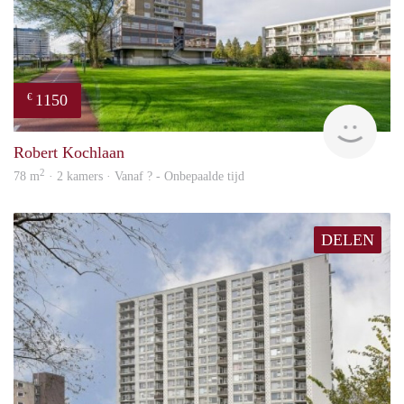
1150
€
finde
Robert Kochlaan
2
78 m
· 2 kamers · Vanaf ? - Onbepaalde tijd
DELEN