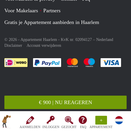
Voor Makelaars
Partners
Gratis je Appartement aanbieden in Haarlem
© 2026 - Appartement Haarlem - KvK nr. 02094127 –
Nederland
Disclaimer
Account verwijderen
Je rekent gemakkelijk af met Paypal
Je rekent gemakkelijk af met M
Je rekent gemakkelij
Je re
€ 900 | NU REAGEREN
+
AANMELDEN
INLOGGEN
GEZOCHT
FAQ
APPARTEMENT