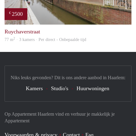
2500
€
prope
Ruychaverstraat
2
77 m
· 3 kamers · Per direct - Onbepaalde tijd
Niks leuks gevonden? Dit is ons andere aanbod in Haarlem:
Kamers
Studio's
Huurwoningen
Op Appartement Haarlem vind en verhuur je makkelijk je
Appartement
Voorwaarden & privacy
Contact
Faq