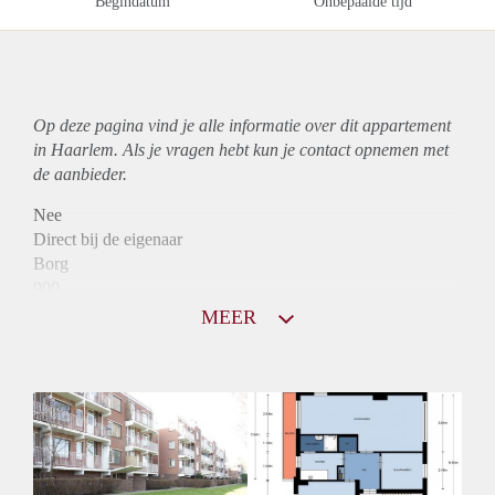
Begindatum
Onbepaalde tijd
Op deze pagina vind je alle informatie over dit
appartement
in Haarlem. Als je vragen hebt kun je contact opnemen met
de aanbieder.
Nee
Direct bij de eigenaar
Borg
900
Garantiestelling
MEER
Niet mogelijk
Huurtoeslag
Mogelijk
Inkomen eis
N.V.T.
Huurtermijn
Onbepaalde termijn