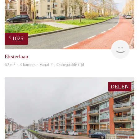
1025
€
finde
Eksterlaan
2
62 m
· 3 kamers · Vanaf ? - Onbepaalde tijd
DELEN