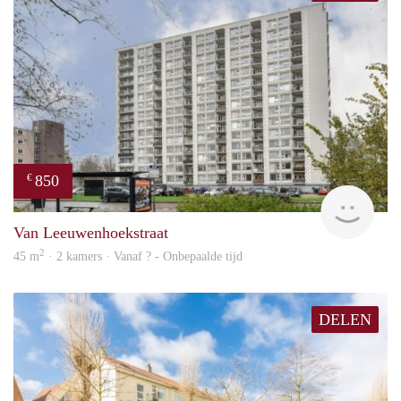
850
€
finde
Van Leeuwenhoekstraat
2
45 m
· 2 kamers · Vanaf ? - Onbepaalde tijd
DELEN