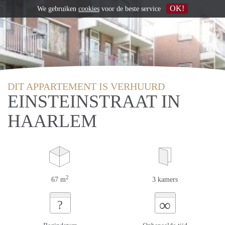
OK!
We gebruiken
cookies
voor de beste service
DIT APPARTEMENT IS VERHUURD
EINSTEINSTRAAT IN
HAARLEM
2
67 m
3 kamers
∞
?