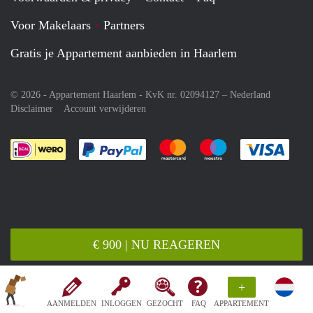
Voor Makelaars
Partners
Gratis je Appartement aanbieden in Haarlem
© 2026 - Appartement Haarlem - KvK nr. 02094127 –
Nederland
Disclaimer
Account verwijderen
Je rekent gemakkelijk af met Paypal
Je rekent gemakkelijk af met M
Je rekent gemakkelij
Je re
€ 900 | NU REAGEREN
+
AANMELDEN
INLOGGEN
GEZOCHT
FAQ
APPARTEMENT