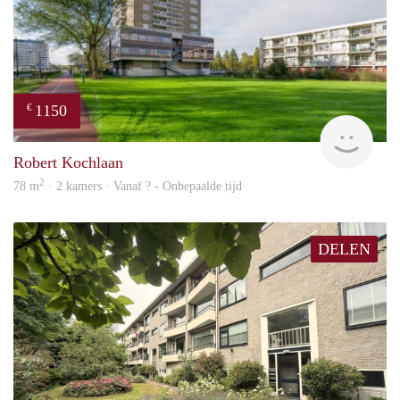
1150
€
finde
Robert Kochlaan
2
78 m
· 2 kamers · Vanaf ? - Onbepaalde tijd
DELEN