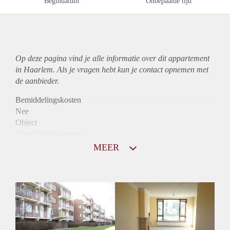
Begindatum
Onbepaalde tijd
Op deze pagina vind je alle informatie over dit
appartement
in Haarlem. Als je vragen hebt kun je contact opnemen met
de aanbieder.
Bemiddelingskosten
Nee
Object
Direct bij de eigenaar
Borg
MEER
900
Garantiestelling
Mogelijk
Huurtoeslag
Niet mogelijk
Inkomen eis
3,2 X Maandhuur Bruto