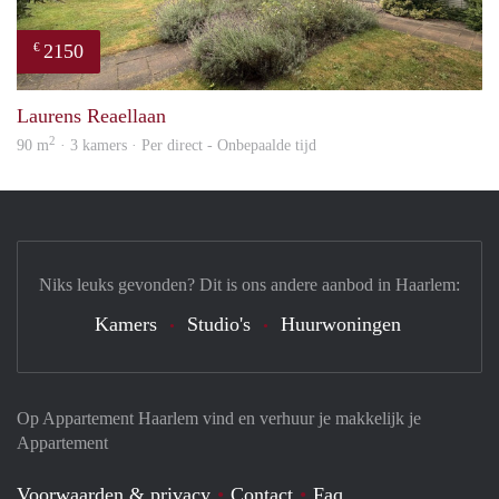
2150
€
prope
Laurens Reaellaan
2
90 m
· 3 kamers · Per direct - Onbepaalde tijd
Niks leuks gevonden? Dit is ons andere aanbod in Haarlem:
Kamers
Studio's
Huurwoningen
Op Appartement Haarlem vind en verhuur je makkelijk je
Appartement
Voorwaarden & privacy
Contact
Faq