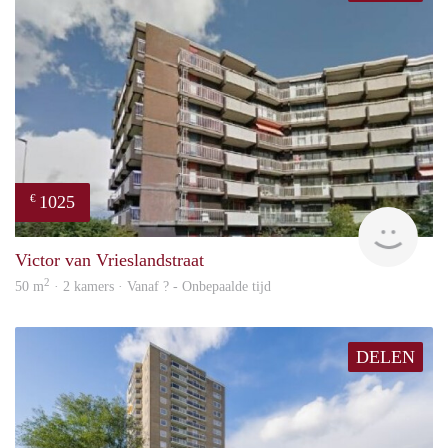
1025
€
finde
Victor van Vrieslandstraat
2
50 m
· 2 kamers · Vanaf ? - Onbepaalde tijd
DELEN