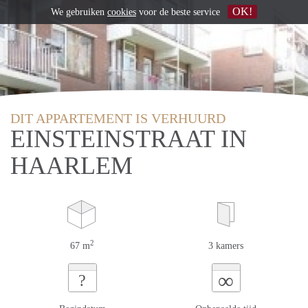
OK!
We gebruiken
cookies
voor de beste service
DIT APPARTEMENT IS VERHUURD
EINSTEINSTRAAT IN
HAARLEM
2
67 m
3 kamers
∞
?