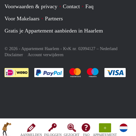
Voorwaarden & privacy
Contact
Faq
Voor Makelaars
Partners
Gratis je Appartement aanbieden in Haarlem
© 2026 - Appartement Haarlem - KvK nr. 02094127 –
Nederland
Disclaimer
Account verwijderen
Je rekent gemakkelijk af met Paypal
Je rekent gemakkelijk af met M
Je rekent gemakkelij
Je re
+
AANMELDEN
INLOGGEN
GEZOCHT
FAQ
APPARTEMENT