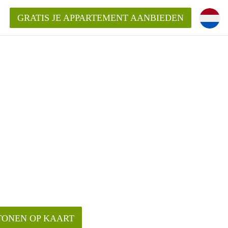
GRATIS JE APPARTEMENT AANBIEDEN
Appartement in Haarlem?
mentHaarlem?
ding?
TONEN OP KAART