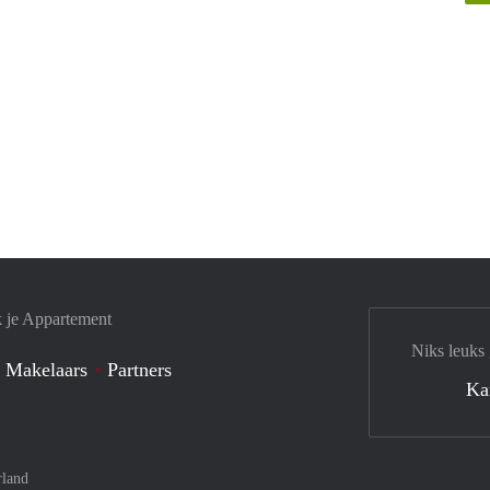
k je Appartement
Niks leuks
 Makelaars
Partners
Ka
rland