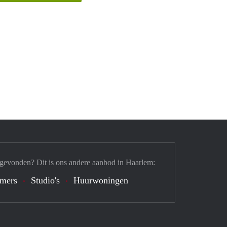
 gevonden? Dit is ons andere aanbod in Haarlem:
mers
Studio's
Huurwoningen