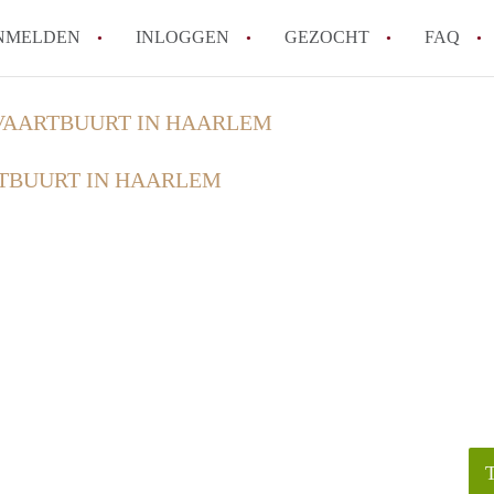
NMELDEN
INLOGGEN
GEZOCHT
FAQ
VAARTBUURT IN HAARLEM
How to translate AppartementHaarlem!
TBUURT IN HAARLEM
Wat is AppartementHaarlem?
Hoeveel kost het om te reageren op een 
Wat is de privacyverklaring van Apparte
Berekent AppartementHaarlem
makelaarsvergoeding/bemiddelingsvergoe
Alle veelgestelde vragen