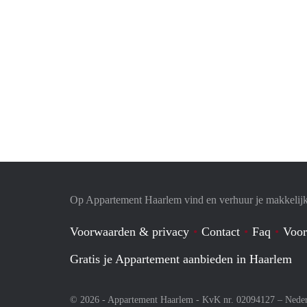
Op Appartement Haarlem vind en verhuur je makkelij
Voorwaarden & privacy
Contact
Faq
Voor
Gratis je Appartement aanbieden in Haarlem
© 2026 - Appartement Haarlem - KvK nr. 02094127 –
Nede