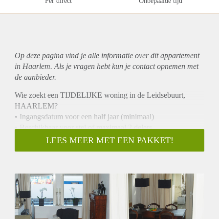
Per direct
Onbepaalde tijd
Op deze pagina vind je alle informatie over dit
appartement
in Haarlem. Als je vragen hebt kun je contact opnemen met
de aanbieder.
Wie zoekt een TIJDELIJKE woning in de Leidsebuurt,
HAARLEM?
• Ingangsdatum voor een half jaar (minimaal)
• Beschikbaar voor stel of maximaal 2 delers
• Huisdieren in overleg
LEES MEER MET EEN PAKKET!
• Euro 1.000,-- per maand, exclusief gas water licht
Entree, hal met meterkast, royale lichte woonkamer en-suite
(ca. 38 m2) met uitzicht over plein, suitestel van houten
paneeldeuren, 2 vaste kasten (met legplanken), ca. 3 meter
hoge plafonds, en openslaande deuren naar de achtertuin. Het
achterste deel van de woonkamer en suite is eventueel ook
geschikt om als tweede slaapkamer te fungeren.