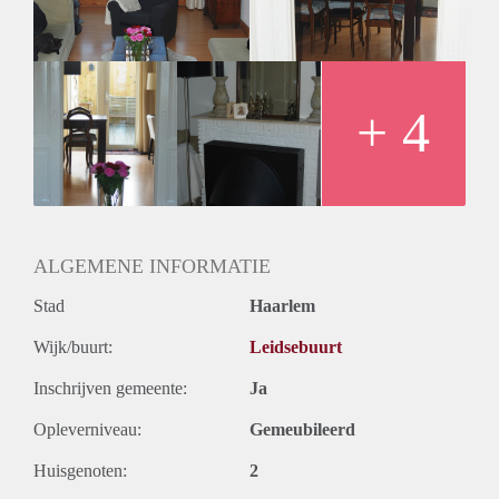
Badkamer, witte hoogglans keuken o.a. voorzien van
koel-/vriescombinatie, gaskookplaat, afzuigkap , vaatwasser
en oven.
Slaapkamer met grote openslaande deuren naar de tuin en
vaste kast met wasmachine-, droger- en boileropstelling.
+ 4
Doorgang naar inloopkast.''
Voor meer info: stuur een mail met daarin je telefoonnummer.
ALGEMENE INFORMATIE
Stad
Haarlem
Wijk/buurt:
Leidsebuurt
Inschrijven gemeente:
Ja
Opleverniveau:
Gemeubileerd
Huisgenoten:
2