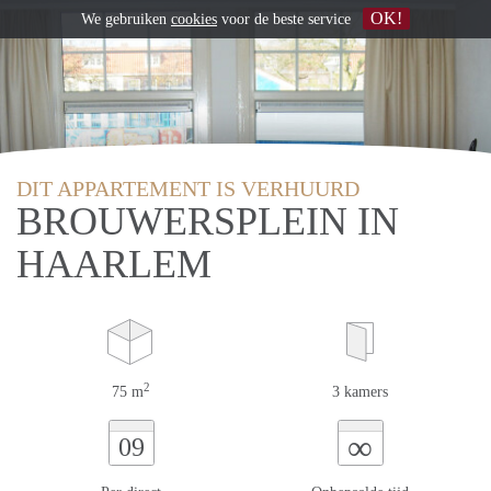
OK!
We gebruiken
cookies
voor de beste service
DIT APPARTEMENT IS VERHUURD
BROUWERSPLEIN IN
HAARLEM
2
75 m
3 kamers
∞
09