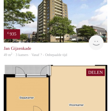
935
€
rent
Jan Gijzenkade
2
49 m
· 3 kamers · Vanaf ? - Onbepaalde tijd
DELEN