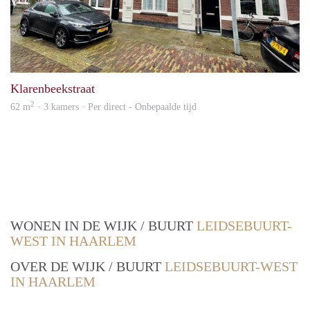
prope
Klarenbeekstraat
2
62 m
· 3 kamers · Per direct - Onbepaalde tijd
WONEN IN DE WIJK / BUURT
LEIDSEBUURT-
WEST IN HAARLEM
OVER DE WIJK / BUURT
LEIDSEBUURT-WEST
IN HAARLEM