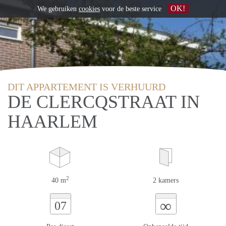
OK!
We gebruiken
cookies
voor de beste service
DIT APPARTEMENT IS VERHUURD
DE CLERCQSTRAAT IN
HAARLEM
2
40 m
2 kamers
∞
07