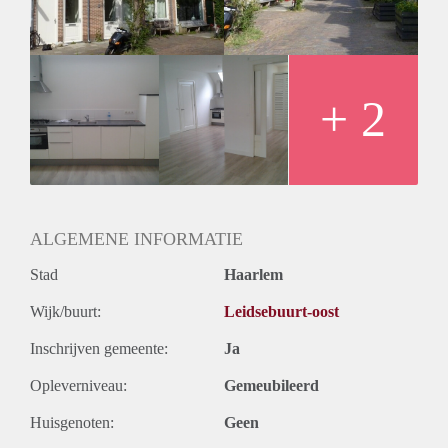
Bijzonderheden;
- Huurprijs exclusief gas, water,elektriciteit en TV/ internet.
- Bijzonder mooie appartement in 2013 volledig gerenoveerd
en mooi afgewerkt!
- Appartement wordt gestoffeerd opgeleverd
+ 2
- Voor auto is parkeervergunning nodig.
- Eigenaar heeft recht van gunning.
ALGEMENE INFORMATIE
Stad
Haarlem
Wijk/buurt:
Leidsebuurt-oost
Inschrijven gemeente:
Ja
Opleverniveau:
Gemeubileerd
Huisgenoten:
Geen