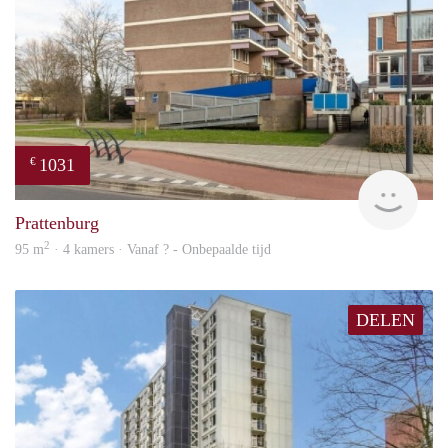
1031
€
finde
Prattenburg
2
95 m
· 4 kamers · Vanaf ? - Onbepaalde tijd
DELEN