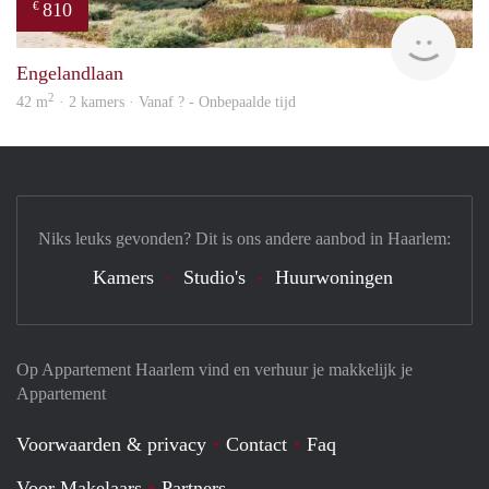
810
€
Woni
Engelandlaan
2
42 m
· 2 kamers · Vanaf ? - Onbepaalde tijd
Niks leuks gevonden? Dit is ons andere aanbod in Haarlem:
Kamers
Studio's
Huurwoningen
Op Appartement Haarlem vind en verhuur je makkelijk je
Appartement
Voorwaarden & privacy
Contact
Faq
Voor Makelaars
Partners