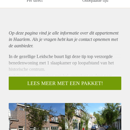
Per direct
Onbepaalde tijd
Op deze pagina vind je alle informatie over dit
appartement
in Haarlem. Als je vragen hebt kun je contact opnemen met
de aanbieder.
In de gezellige Leidsche buurt ligt deze tip top verzorgde
benedenwoning met 1 slaapkamer op loopafstand van het
historische centrum.
Indeling; eigen voordeur met hal, meterkast en deur naar
woonkamer.
LEES MEER MET EEN PAKKET!
Vanuit de woonkamer kom je middels 2 ensuite deuren in de
slaapkamer. De slaapkamer heeft een ruime inbouwkast.
Ruime mooie lichte woonkamer met open moderne keuken
voorzien van inbouwapparatuur als vaatwasser, 4 pits
kookplaat en afzuigkap en koelkast.
Vanuit woonkamer toegang tot toiletruimte met zwevend
toilet en de badkamer met wastafel en douche.