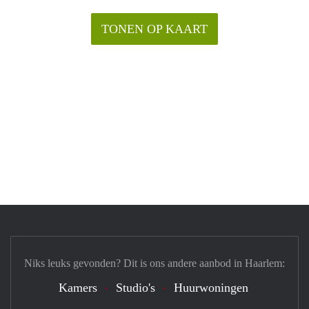
TONEN OP KAART
Niks leuks gevonden? Dit is ons andere aanbod in Haarlem:
Kamers
Studio's
Huurwoningen