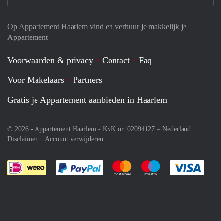
Op Appartement Haarlem vind en verhuur je makkelijk je
Appartement
Voorwaarden & privacy
Contact
Faq
Voor Makelaars
Partners
Gratis je Appartement aanbieden in Haarlem
© 2026 - Appartement Haarlem - KvK nr. 02094127 –
Nederland
Disclaimer
Account verwijderen
Je rekent gemakkelijk af met Paypal
Je rekent gemakkelijk af met M
Je rekent gemakkelij
Je re