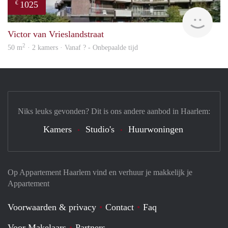
1025
€
finde
Victor van Vrieslandstraat
2
50 m
· 2 kamers · Vanaf ? - Onbepaalde tijd
Niks leuks gevonden? Dit is ons andere aanbod in Haarlem:
Kamers
Studio's
Huurwoningen
Op Appartement Haarlem vind en verhuur je makkelijk je
Appartement
Voorwaarden & privacy
Contact
Faq
Voor Makelaars
Partners