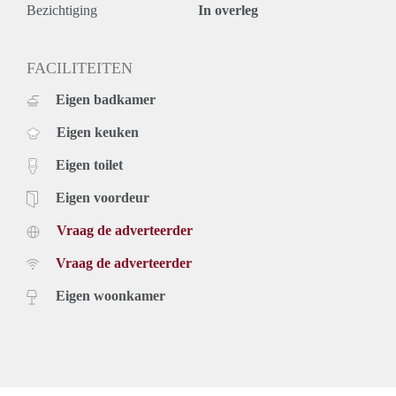
- De woning wordt gestoffeerd aangeboden;
Bezichtiging
In overleg
- Exclusief 50 euro servicekosten voor: water en
schoonmaak, elektra en verwarming in algemene ruimtes.
- Huurprijs is exclusief gas, elektra en gebruikerslasten;
FACILITEITEN
- Verhuurder heeft het recht van gunning.
Eigen badkamer
Lighthouse Property Services. Expertly guiding you to your
new home.
Eigen keuken
Eigen toilet
Eigen voordeur
Vraag de adverteerder
Vraag de adverteerder
Eigen woonkamer