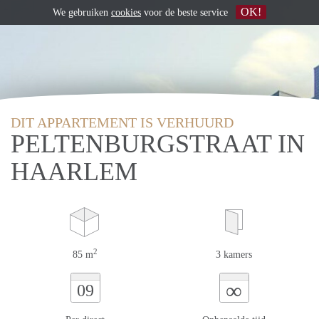
OK!
We gebruiken
cookies
voor de beste service
DIT APPARTEMENT IS VERHUURD
PELTENBURGSTRAAT IN
HAARLEM
2
85 m
3 kamers
∞
09