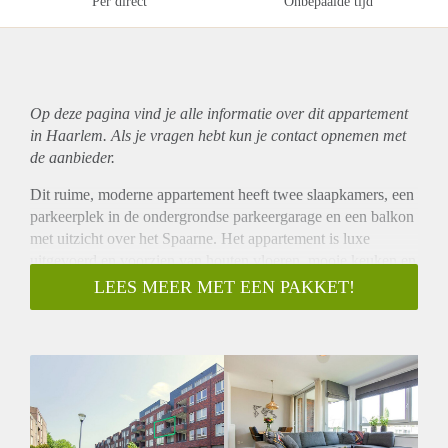
Per direct
Onbepaalde tijd
Op deze pagina vind je alle informatie over dit
appartement
in Haarlem. Als je vragen hebt kun je contact opnemen met
de aanbieder.
Dit ruime, moderne appartement heeft twee slaapkamers, een
parkeerplek in de ondergrondse parkeergarage en een balkon
met uitzicht over het Spaarne. Het appartement is luxe
uitgevoerd en voorzien van houten vloeren, mooie keuken en
luxe badkamer. De woning wordt gestoffeerd aangeboden.
LEES MEER MET EEN PAKKET!
Dit kleine appartementencomplex uit 2014 ligt op een
fantastische locatie in Haarlem. Het oude centrum ligt op 5
minuten lopen en de Internationale schools zijn ook dichtbij.
Ook ligt de woning gunstig t.o.v. openbaar vervoer en
uitvalswegen richting Amsterdam, Schiphol en Den Haag.
Indeling:
Begane grond: gemeenschappelijke entree, toegang tot de