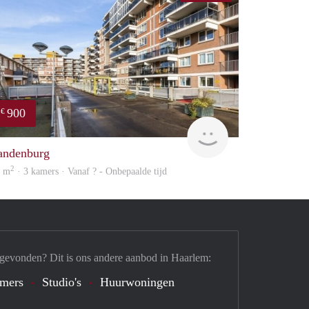
900
€
finder
andenburg
2
9 m
· 3 kamers · Vanaf ? - Onbepaalde tijd
 gevonden? Dit is ons andere aanbod in Haarlem:
mers
Studio's
Huurwoningen