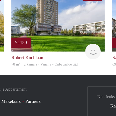
1150
€
Woning
finder
Robert Kochlaan
S
2
78 m
· 2 kamers · Vanaf ? - Onbepaalde tijd
6
k je Appartement
Niks leuks
 Makelaars
Partners
Ka