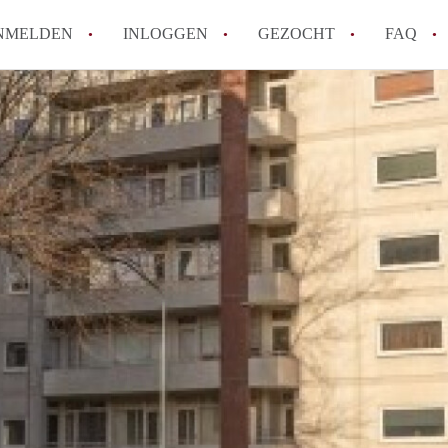
NMELDEN
INLOGGEN
GEZOCHT
FAQ
How to translate AppartementHaarlem!
Wat is AppartementHaarlem?
Hoeveel kost het om te reageren op een 
Wat is de privacyverklaring van Apparte
Berekent AppartementHaarlem
makelaarsvergoeding/bemiddelingsvergoe
Alle veelgestelde vragen