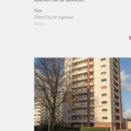
Nee
Direct bij de eigenaar
Borg
1005
Garantiestelling
Mogelijk
Huurtoeslag
Niet mogelijk
Inkomen eis
3,1 X Maandhuur Bruto
Huurtermijn
Onbepaalde termijn
Oplevering
Kaal