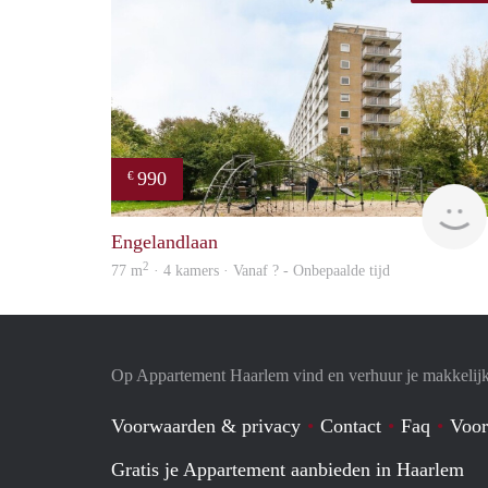
990
€
Engelandlaan
2
77 m
· 4 kamers · Vanaf ? - Onbepaalde tijd
Op Appartement Haarlem vind en verhuur je makkelij
Voorwaarden & privacy
Contact
Faq
Voor
Gratis je Appartement aanbieden in Haarlem