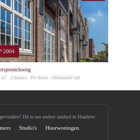
2004
€
property
erspronckweg
2
6 m
· 2 kamers · Per direct - Onbepaalde tijd
 gevonden? Dit is ons andere aanbod in Haarlem:
mers
Studio's
Huurwoningen