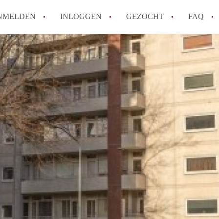
NMELDEN
INLOGGEN
GEZOCHT
FAQ
How to translate AppartementHaarlem!
Wat is AppartementHaarlem?
Hoeveel kost het om te reageren op een 
Wat is de privacyverklaring van Apparte
Berekent AppartementHaarlem
makelaarsvergoeding/bemiddelingsvergoe
Alle veelgestelde vragen