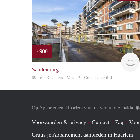
900
€
Sandenburg
2
69 m
· 3 kamers · Vanaf ? - Onbepaalde tijd
Op Appartement Haarlem vind en verhuur je makkelij
Voorwaarden & privacy
Contact
Faq
Voor
Gratis je Appartement aanbieden in Haarlem