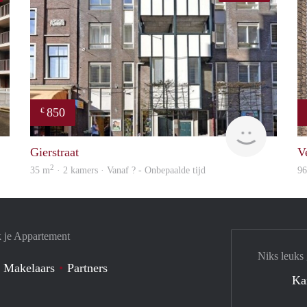
850
€
finder
rent
Gierstraat
V
2
35 m
· 2 kamers · Vanaf ? - Onbepaalde tijd
9
k je Appartement
Niks leuks
 Makelaars
Partners
Ka