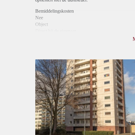
Bemiddelingskosten
Nee
Object
Direct bij de eigenaar
Borg
955
Garantiestelling
Mogelijk
Huurtoeslag
Niet mogelijk
Inkomen eis
3,1 X Maandhuur Bruto
Huurtermijn
Onbepaalde termijn
Oplevering
Kaal