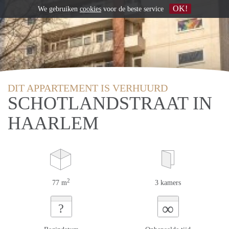
OK!
We gebruiken
cookies
voor de beste service
DIT APPARTEMENT IS VERHUURD
SCHOTLANDSTRAAT IN
HAARLEM
2
77 m
3 kamers
∞
?