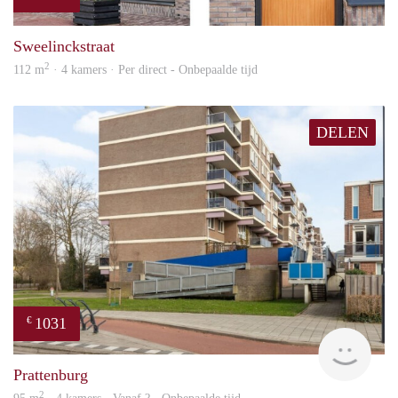
prope
Sweelinckstraat
2
112 m
· 4 kamers · Per direct - Onbepaalde tijd
DELEN
1031
€
Woni
Prattenburg
2