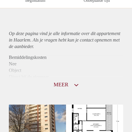
Begindatum
Onbepaalde tijd
Op deze pagina vind je alle informatie over dit
appartement
in Haarlem. Als je vragen hebt kun je contact opnemen met
de aanbieder.
Bemiddelingskosten
Nee
Object
Direct bij de eigenaar
Borg
MEER
955
Garantiestelling
Mogelijk
Huurtoeslag
Niet mogelijk
Inkomen eis
3,1 X Maandhuur Bruto