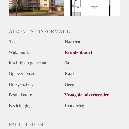
Huurtermijn
Onbepaalde termijn
Oplevering
Kaal
ALGEMENE INFORMATIE
Stad
Haarlem
Wijk/buurt:
Kruidenbuurt
Inschrijven gemeente:
Ja
Opleverniveau:
Kaal
Huisgenoten:
Geen
Begindatum:
Vraag de adverteerder
Bezichtiging
In overleg
FACILITEITEN