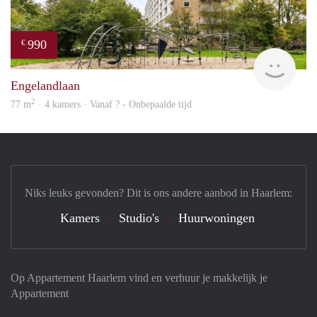
990
€
Woni
Engelandlaan
2
77 m
· 4 kamers · Vanaf ? - Onbepaalde tijd
Niks leuks gevonden? Dit is ons andere aanbod in Haarlem:
Kamers
Studio's
Huurwoningen
Op Appartement Haarlem vind en verhuur je makkelijk je
Appartement