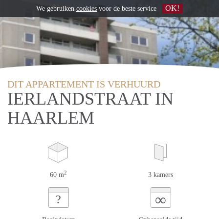
OK!
We gebruiken
cookies
voor de beste service
DIT APPARTEMENT IS VERHUURD
IERLANDSTRAAT IN
HAARLEM
2
60 m
3 kamers
∞
?