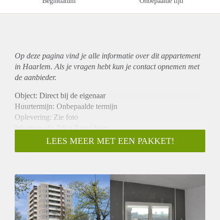
Begindatum
Onbepaalde tijd
Op deze pagina vind je alle informatie over dit
appartement
in Haarlem. Als je vragen hebt kun je contact opnemen met
de aanbieder.
Object: Direct bij de eigenaar
Huurtermijn: Onbepaalde termijn
Oplevering: Zie foto
Inkomen eis: 2,9 x Bruto huur
Garantiestelling mogelijk: Ja
LEES MEER MET EEN PAKKET!
Borg: 1 Maand
Bemiddeling kosten: Nee
Woningdelers toegestaan: Ja
Huisdieren toegestaan: Afhankelijk van de Eigenaar
Huurtoeslag grens: Nee
Geschikt voor studenten: Afhankelijk van de Eigenaar