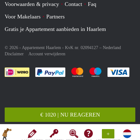
Voorwaarden & privacy
Contact
Faq
Voor Makelaars
Partners
Gratis je Appartement aanbieden in Haarlem
© 2026 - Appartement Haarlem - KvK nr. 02094127 –
Nederland
Disclaimer
Account verwijderen
Je rekent gemakkelijk af met Paypal
Je rekent gemakkelijk af met M
Je rekent gemakkelij
Je re
€ 1020 | NU REAGEREN
+