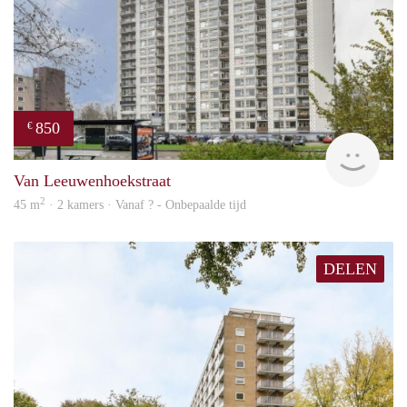
850
€
finde
Van Leeuwenhoekstraat
2
45 m
· 2 kamers · Vanaf ? - Onbepaalde tijd
DELEN