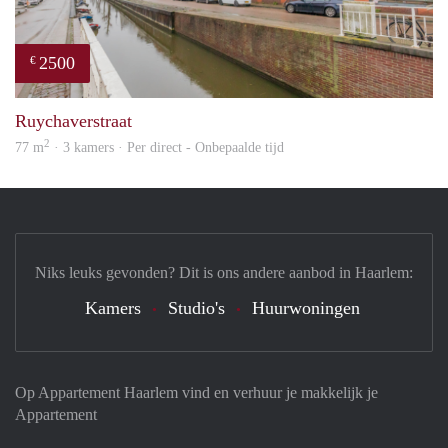
2500
€
prope
Ruychaverstraat
2
77 m
· 3 kamers · Per direct - Onbepaalde tijd
Niks leuks gevonden? Dit is ons andere aanbod in Haarlem:
Kamers
Studio's
Huurwoningen
Op Appartement Haarlem vind en verhuur je makkelijk je
Appartement