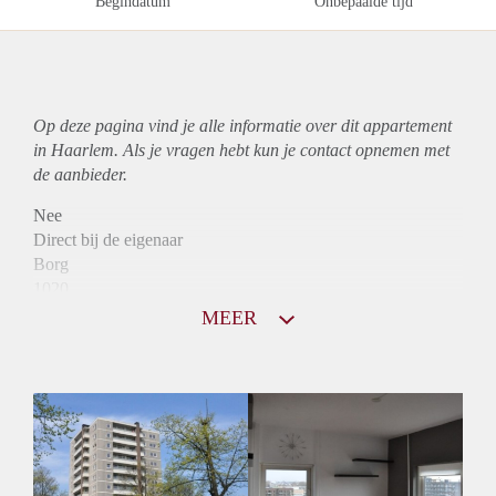
Begindatum
Onbepaalde tijd
Op deze pagina vind je alle informatie over dit
appartement
in Haarlem. Als je vragen hebt kun je contact opnemen met
de aanbieder.
Nee
Direct bij de eigenaar
Borg
1020
Garantiestelling
MEER
Mogelijk
Huurtoeslag
Niet mogelijk
Inkomen eis
3,2 X Maandhuur Bruto
Huurtermijn
Onbepaalde termijn