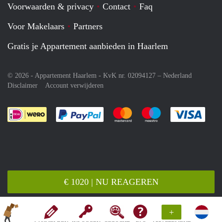
Voorwaarden & privacy
Contact
Faq
Voor Makelaars
Partners
Gratis je Appartement aanbieden in Haarlem
© 2026 - Appartement Haarlem - KvK nr. 02094127 –
Nederland
Disclaimer
Account verwijderen
Je rekent gemakkelijk af met Paypal
Je rekent gemakkelijk af met M
Je rekent gemakkelij
Je re
€ 1020 | NU REAGEREN
+