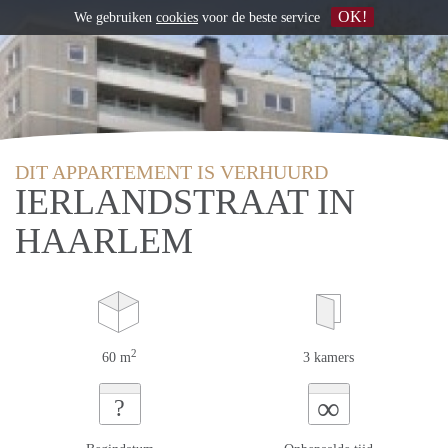
OK!
We gebruiken
cookies
voor de beste service
DIT APPARTEMENT IS VERHUURD
IERLANDSTRAAT IN
HAARLEM
2
60 m
3 kamers
∞
?