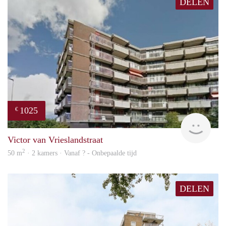
DELEN
1025
€
finde
Victor van Vrieslandstraat
2
50 m
· 2 kamers · Vanaf ? - Onbepaalde tijd
DELEN