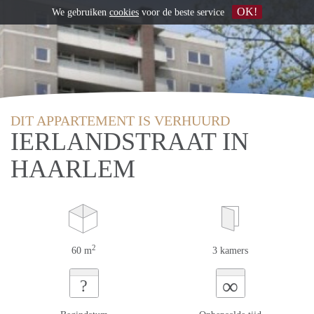
OK!
We gebruiken
cookies
voor de beste service
DIT APPARTEMENT IS VERHUURD
IERLANDSTRAAT IN
HAARLEM
2
60 m
3 kamers
∞
?