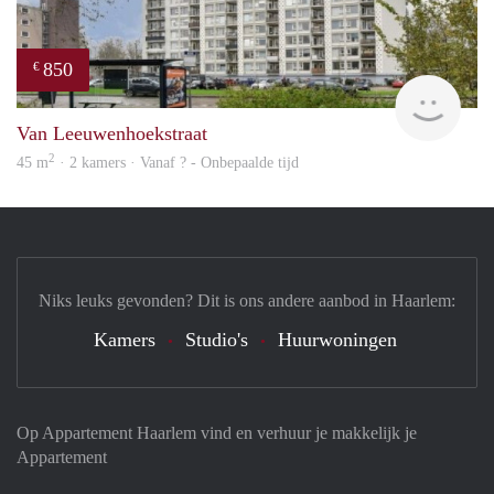
850
€
rent
Van Leeuwenhoekstraat
2
45 m
· 2 kamers · Vanaf ? - Onbepaalde tijd
Niks leuks gevonden? Dit is ons andere aanbod in Haarlem:
Kamers
Studio's
Huurwoningen
Op Appartement Haarlem vind en verhuur je makkelijk je
Appartement