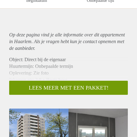
Begindatum
Onbepaalde tijd
Op deze pagina vind je alle informatie over dit
appartement
in Haarlem. Als je vragen hebt kun je contact opnemen met
de aanbieder.
Object: Direct bij de eigenaar
Huurtermijn: Onbepaalde termijn
Oplevering: Zie foto
Inkomen eis: 2,9 x Bruto huur
Garantiestelling mogelijk: Ja
LEES MEER MET EEN PAKKET!
Borg: 1 Maand
Bemiddeling kosten: Nee
Woningdelers toegestaan: Ja
Huisdieren toegestaan: Afhankelijk van de Eigenaar
Huurtoeslag grens: Nee
Geschikt voor studenten: Afhankelijk van de Eigenaar