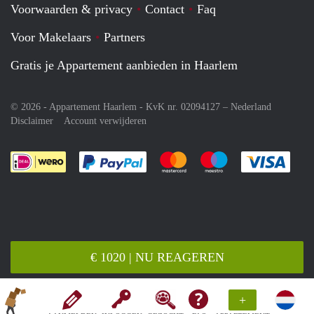
Voorwaarden & privacy
Contact
Faq
Voor Makelaars
Partners
Gratis je Appartement aanbieden in Haarlem
© 2026 - Appartement Haarlem - KvK nr. 02094127 –
Nederland
Disclaimer
Account verwijderen
Je rekent gemakkelijk af met Paypal
Je rekent gemakkelijk af met M
Je rekent gemakkelij
Je re
€ 1020 | NU REAGEREN
+