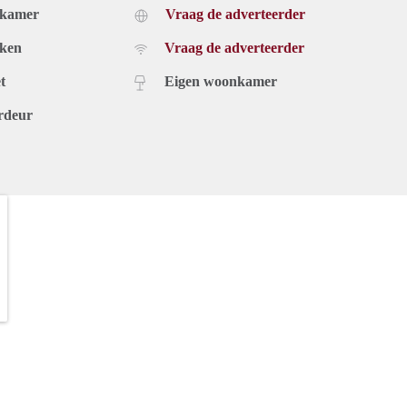
dkamer
Vraag de adverteerder
uken
Vraag de adverteerder
t
Eigen woonkamer
rdeur