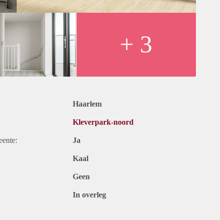
+ 3
bi-oven, koelkast met vriesvak en afzuigkap) en badkamer (uit
 de
uurovereenkomst;
Haarlem
inkomsten of vermogen (ook niet met een borgsteller).
Kleverpark-noord
eente:
Ja
Kaal
Geen
In overleg