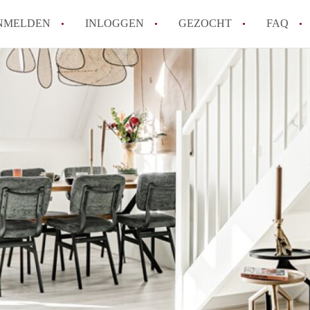
NMELDEN
INLOGGEN
GEZOCHT
FAQ
How to translate AppartementHaarlem!
Wat is AppartementHaarlem?
Hoeveel kost het om te reageren op een 
Wat is de privacyverklaring van Apparte
Berekent AppartementHaarlem
makelaarsvergoeding/bemiddelingsvergoe
Alle veelgestelde vragen