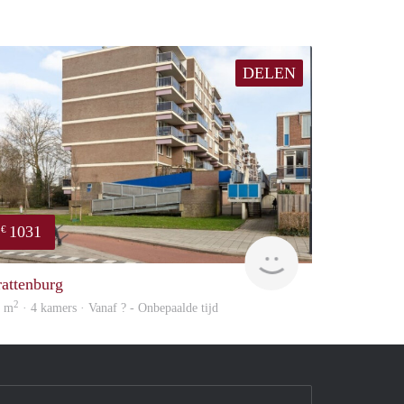
DELEN
1031
€
Woning
rattenburg
2
5 m
· 4 kamers · Vanaf ? - Onbepaalde tijd