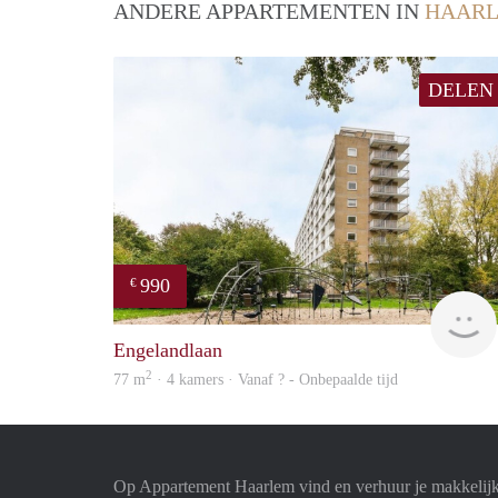
ANDERE APPARTEMENTEN IN
HAAR
DELEN
990
€
Engelandlaan
2
77 m
· 4 kamers · Vanaf ? - Onbepaalde tijd
Op Appartement Haarlem vind en verhuur je makkelij