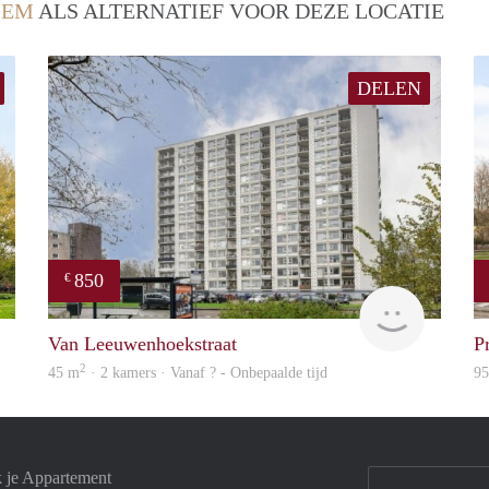
LEM
ALS ALTERNATIEF VOOR DEZE LOCATIE
DELEN
850
€
Woning
finder
Van Leeuwenhoekstraat
P
2
45 m
· 2 kamers · Vanaf ? - Onbepaalde tijd
9
k je Appartement