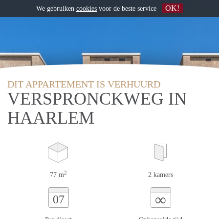
OK!
We gebruiken
cookies
voor de beste service
DIT APPARTEMENT IS VERHUURD
VERSPRONCKWEG IN
HAARLEM
2
77 m
2 kamers
∞
07