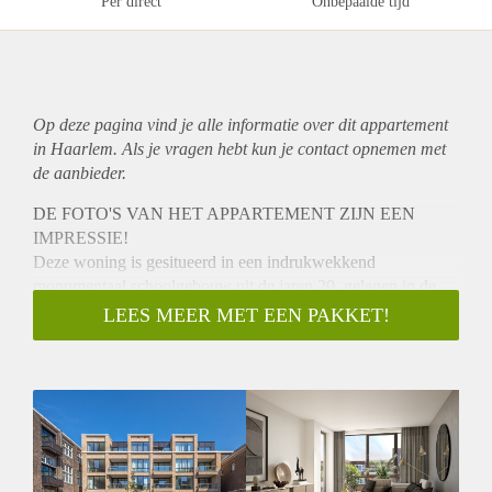
Per direct
Onbepaalde tijd
Op deze pagina vind je alle informatie over dit
appartement
in Haarlem. Als je vragen hebt kun je contact opnemen met
de aanbieder.
DE FOTO'S VAN HET APPARTEMENT ZIJN EEN
IMPRESSIE!
Deze woning is gesitueerd in een indrukwekkend
monumentaal schoolgebouw uit de jaren 20, gelegen in de
gewilde Kleverpark buurt dat is getransformeerd in 2021 tot
LEES MEER MET EEN PAKKET!
178 luxe, gerenoveerde en nieuwgebouwde appartementen.
Ook zijn er bij het complex twee gemeenschappelijke tuinen,
gemeenschappelijke fiets bergingen en gemeenschappelijke
elektrische deelauto’s en -fietsen via het bedrijf HELY
Deelvervoer.
Alle appartementen zijn voorzien van een
vloerverwarming/koelsysteem in gecombineerd met een