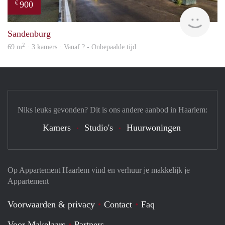
900
€
finde
Sandenburg
2
69 m
· 3 kamers · Vanaf ? - Onbepaalde tijd
Niks leuks gevonden? Dit is ons andere aanbod in Haarlem:
Kamers
Studio's
Huurwoningen
Op Appartement Haarlem vind en verhuur je makkelijk je
Appartement
Voorwaarden & privacy
Contact
Faq
Voor Makelaars
Partners