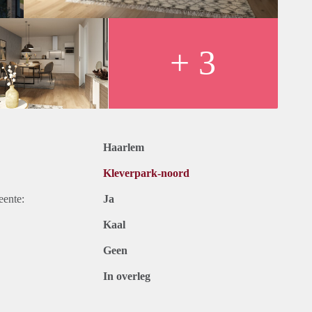
, inductiekookplaat, combi-oven) en badkamer (uit 2021), alle
+ 3
erd: de vorige huurder heeft de vloer ter overname;
ereenkomst voor onbepaalde tijd.
inkomen of voldoende vermogen om de huur te betalen (ook niet
Haarlem
Kleverpark-noord
eente:
Ja
Kaal
Geen
In overleg