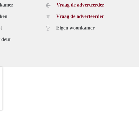
dkamer
Vraag de adverteerder
uken
Vraag de adverteerder
t
Eigen woonkamer
rdeur