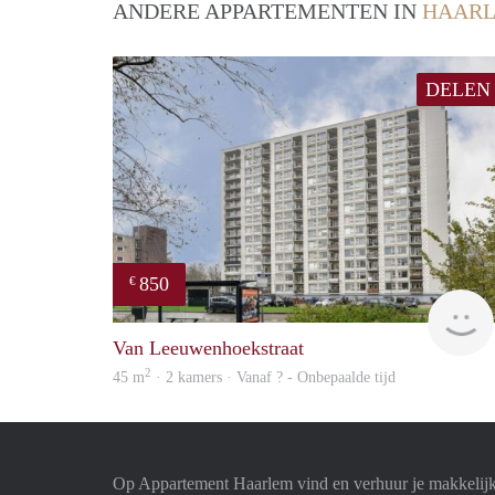
ANDERE APPARTEMENTEN IN
HAAR
DELEN
850
€
Van Leeuwenhoekstraat
2
45 m
· 2 kamers · Vanaf ? - Onbepaalde tijd
Op Appartement Haarlem vind en verhuur je makkelij