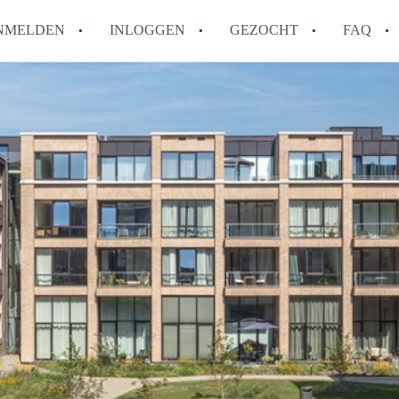
NMELDEN
INLOGGEN
GEZOCHT
FAQ
How to translate AppartementHaarlem!
Wat is AppartementHaarlem?
Hoeveel kost het om te reageren op een 
Wat is de privacyverklaring van Apparte
Berekent AppartementHaarlem
makelaarsvergoeding/bemiddelingsvergoe
Alle veelgestelde vragen