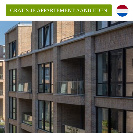
GRATIS JE APPARTEMENT AANBIEDEN
Appartement in Haarlem?
mentHaarlem?
ding?