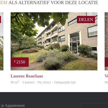
LEM
ALS ALTERNATIEF VOOR DEZE LOCATIE
DELEN
2150
€
rent
property
Laurens Reaellaan
V
2
90 m
· 3 kamers · Per direct - Onbepaalde tijd
9
k je Appartement