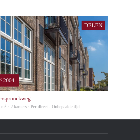
DELEN
2004
€
property
erspronckweg
2
6 m
· 2 kamers · Per direct - Onbepaalde tijd