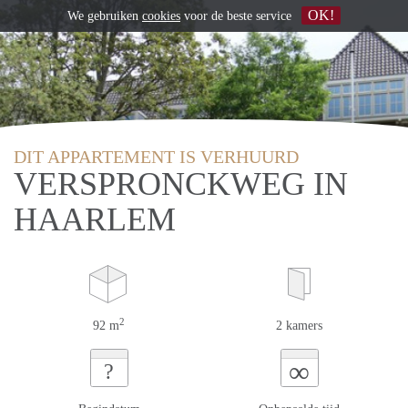
OK!
We gebruiken
cookies
voor de beste service
DIT APPARTEMENT IS VERHUURD
VERSPRONCKWEG IN
HAARLEM
2
92 m
2 kamers
∞
?