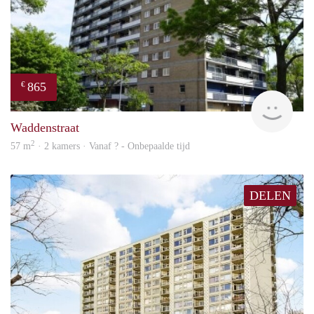
865
€
rent
Waddenstraat
2
57 m
· 2 kamers · Vanaf ? - Onbepaalde tijd
DELEN