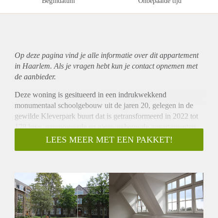
Begindatum
Onbepaalde tijd
Op deze pagina vind je alle informatie over dit
appartement
in Haarlem. Als je vragen hebt kun je contact opnemen met
de aanbieder.
Deze woning is gesitueerd in een indrukwekkend
monumentaal schoolgebouw uit de jaren 20, gelegen in de
gewilde Kleverpark buurt dat is getransformeerd in 2022 tot
178 luxe, gerenoveerde en nieuwgebouwde appartementen.
Ook zijn er bij het complex twee gemeenschappelijke tuinen,
LEES MEER MET EEN PAKKET!
gemeenschappelijke fiets bergingen en gemeenschappelijke
elektrische deelauto’s en -fietsen via het bedrijf HELY
Deelvervoer.
Alle appartementen zijn voorzien van een
vloerverwarming/koelsysteem in gecombineerd met een
waterpomp (geen gas in het gebouw). De woningen worden
opgeleverd ZONDER vloerbedekking, gordijnen of lampen