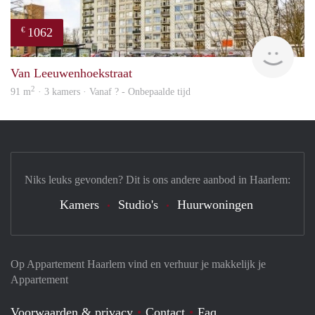
1062
€
finde
Van Leeuwenhoekstraat
2
91 m
· 3 kamers · Vanaf ? - Onbepaalde tijd
Niks leuks gevonden? Dit is ons andere aanbod in Haarlem:
Kamers
Studio's
Huurwoningen
Op Appartement Haarlem vind en verhuur je makkelijk je
Appartement
Voorwaarden & privacy
Contact
Faq