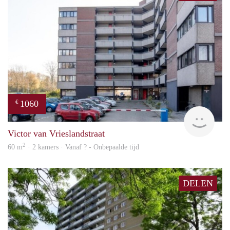
1060
€
rent
Victor van Vrieslandstraat
2
60 m
· 2 kamers · Vanaf ? - Onbepaalde tijd
DELEN