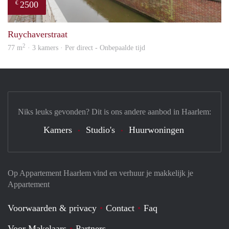
2500
€
prope
Ruychaverstraat
2
77 m
· 3 kamers · Per direct - Onbepaalde tijd
Niks leuks gevonden? Dit is ons andere aanbod in Haarlem:
Kamers
Studio's
Huurwoningen
Op Appartement Haarlem vind en verhuur je makkelijk je
Appartement
Voorwaarden & privacy
Contact
Faq
Voor Makelaars
Partners