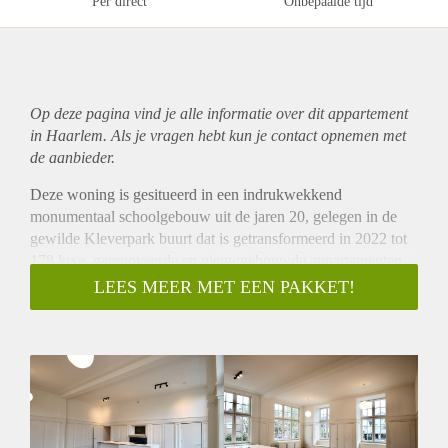
Per direct
Onbepaalde tijd
Op deze pagina vind je alle informatie over dit
appartement
in Haarlem. Als je vragen hebt kun je contact opnemen met
de aanbieder.
Deze woning is gesitueerd in een indrukwekkend
monumentaal schoolgebouw uit de jaren 20, gelegen in de
gewilde Kleverpark buurt dat is getransformeerd in 2022 tot
178 luxe, gerenoveerde en nieuwgebouwde appartementen.
Ook zijn er bij het complex twee gemeenschappelijke tuinen,
LEES MEER MET EEN PAKKET!
gemeenschappelijke fiets bergingen en gemeenschappelijke
elektrische deelauto’s en -fietsen via het bedrijf HELY
Deelvervoer.
Alle appartementen zijn voorzien van een
vloerverwarming/koelsysteem in gecombineerd met een
waterpomp (geen gas in het gebouw). De woningen worden
opgeleverd ZONDER vloerbedekking, gordijnen of lampen