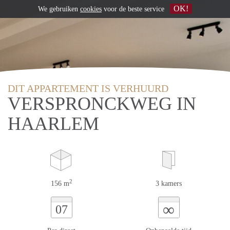
OK!
We gebruiken
cookies
voor de beste service
DIT APPARTEMENT IS VERHUURD
VERSPRONCKWEG IN
HAARLEM
2
156 m
3 kamers
∞
07