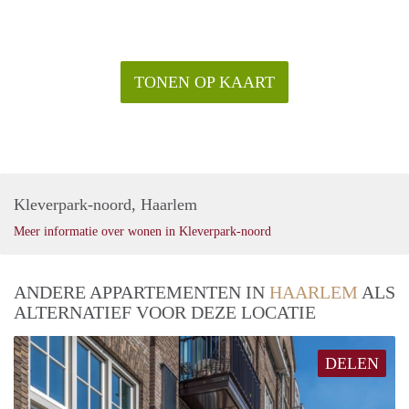
Niet geschikt voor studenten of kandidaten zonder inkomsten
of vermogen (ook niet met een borgsteller).
Huisdieren wel toegestaan.
Voor meer informatie en FAQ’s verwijzen we naar de site
TONEN OP KAART
hurenindemeester.
Kleverpark-noord, Haarlem
Meer informatie over wonen in Kleverpark-noord
ANDERE APPARTEMENTEN IN
HAARLEM
ALS
ALTERNATIEF VOOR DEZE LOCATIE
DELEN