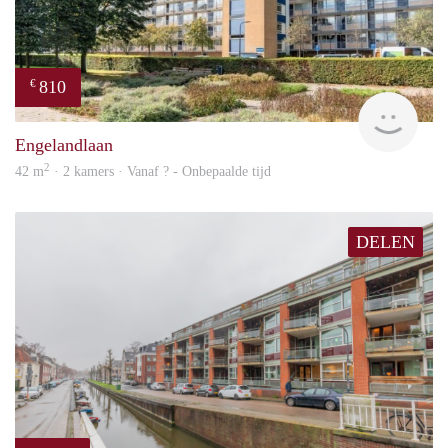
810
€
Woni
Engelandlaan
2
42 m
· 2 kamers · Vanaf ? - Onbepaalde tijd
DELEN