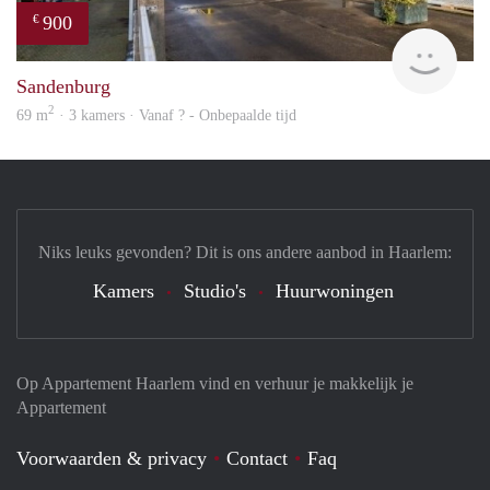
900
€
finde
Sandenburg
2
69 m
· 3 kamers · Vanaf ? - Onbepaalde tijd
Niks leuks gevonden? Dit is ons andere aanbod in Haarlem:
Kamers
Studio's
Huurwoningen
Op Appartement Haarlem vind en verhuur je makkelijk je
Appartement
Voorwaarden & privacy
Contact
Faq