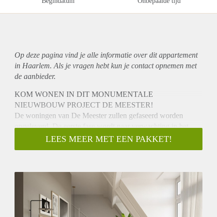
Begindatum
Onbepaalde tijd
Op deze pagina vind je alle informatie over dit
appartement
in Haarlem. Als je vragen hebt kun je contact opnemen met
de aanbieder.
KOM WONEN IN DIT MONUMENTALE
NIEUWBOUW PROJECT DE MEESTER!
De woningen van De Meester zullen gefaseerd worden
opgeleverd. De eerste fase wordt naar verwachting in het
eerste kwartaal van 2022 opgeleverd.
LEES MEER MET EEN PAKKET!
Uiterlijk 6 weken voor oplevering zullen wij de definitieve
datum kenbaar maken.
Informatie hier aangegeven betreft indicaties. Voor exacte
informatie met betrekking tot maten, ligging, buitenruimtes
ezv verwijzen wij u naar de website hurenindemeester.nl
Wonen in De Meester betekent: wonen in een schitterend
monumentaal gebouw in de Kleverparkbuurt in Haarlem. Het