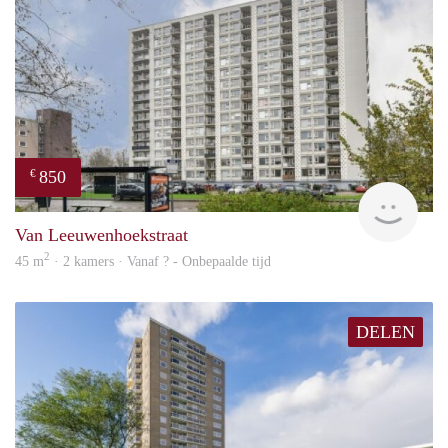
850
€
finde
Van Leeuwenhoekstraat
2
45 m
· 2 kamers · Vanaf ? - Onbepaalde tijd
DELEN