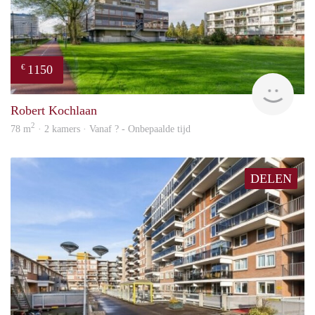
1150
€
finde
Robert Kochlaan
2
78 m
· 2 kamers · Vanaf ? - Onbepaalde tijd
DELEN