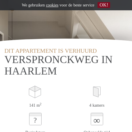
OK!
We gebruiken
cookies
voor de beste service
DIT APPARTEMENT IS VERHUURD
VERSPRONCKWEG IN
HAARLEM
2
141 m
4 kamers
∞
?