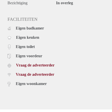
Diversen:
Bezichtiging
In overleg
Woonoppervlakte 138m2;
Aparte slaapkamer;
Eigen parkeerplaats (inbegrepen in de huurprijs);
FACILITEITEN
Volledig keuken (vaatwasser, koelkast met vriesvak, inductie
Eigen badkamer
kookplaat, combi-oven) en badkamer (uit 2022), alle muren
zijn behang klaar en geschilderd;
Eigen keuken
Verder wordt de woning kaal opgeleverd;
GEEN GAS IN HET GEHELE COMPLEX;
Eigen toilet
Vloerverwarming en -koelsysteem;
Minimaal huurperiode is 12 maanden, huurovereenkomst
Eigen voordeur
voor onbepaalde tijd;
Vraag de adverteerder
Borg maximaal 2 maanden;
Huisdieren zijn toegestaan;
Vraag de adverteerder
Niet geschikte voor studenten of kandidaten zonder
inkomsten of vermogen (ook niet met een borgsteller).
Eigen woonkamer
Voor meer informatie en FAQ’s verwijzen we naar de site
van het project hurenindemeester.