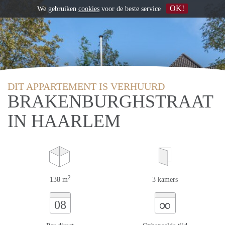
OK!
We gebruiken
cookies
voor de beste service
DIT APPARTEMENT IS VERHUURD
BRAKENBURGHSTRAAT
IN HAARLEM
2
138 m
3 kamers
∞
08