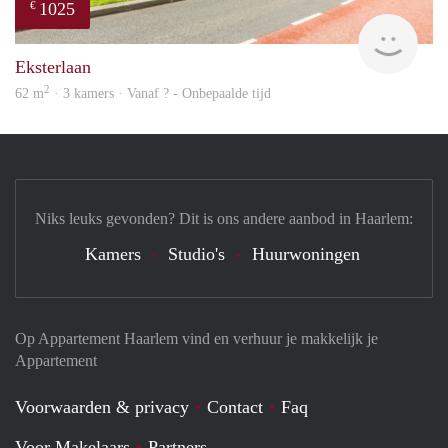
1025
€
Woni
Eksterlaan
2
62 m
· 3 kamers · Vanaf ? - Onbepaalde tijd
Niks leuks gevonden? Dit is ons andere aanbod in Haarlem:
Kamers
Studio's
Huurwoningen
Op Appartement Haarlem vind en verhuur je makkelijk je
Appartement
Voorwaarden & privacy
Contact
Faq
Voor Makelaars
Partners