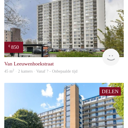
850
€
rent
Van Leeuwenhoekstraat
2
45 m
· 2 kamers · Vanaf ? - Onbepaalde tijd
DELEN