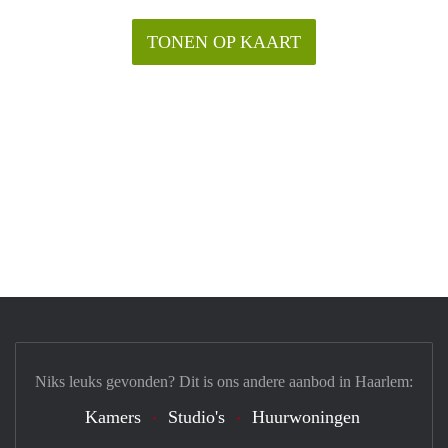
TONEN OP KAART
Niks leuks gevonden? Dit is ons andere aanbod in Haarlem:
Kamers
Studio's
Huurwoningen