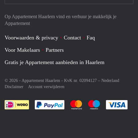
Op Appartement Haarlem vind en verhuur je makkelijk je
Appartement
Voorwaarden & privacy
Contact
Faq
Voor Makelaars
Partners
Gratis je Appartement aanbieden in Haarlem
© 2026 - Appartement Haarlem - KvK nr. 02094127 –
Nederland
Disclaimer
Account verwijderen
Je rekent gemakkelijk af met Paypal
Je rekent gemakkelijk af met M
Je rekent gemakkelij
Je re