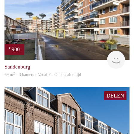
900
€
finde
Sandenburg
2
69 m
· 3 kamers · Vanaf ? - Onbepaalde tijd
DELEN