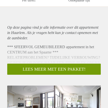
Per direct
Onbepaalde tijd
Op deze pagina vind je alle informatie over dit
appartement
in Haarlem. Als je vragen hebt kun je contact opnemen met
de aanbieder.
*** SFEERVOL GEMEUBILEERD appartement in het
CENTRUM aan het Spaarne ***
RELATIEPROBLEMEN? TIJDELIJKE VERBOUWING?
OF BEN JE OP ZOEK NAAR EEN FIJNE PLEK OM NA
JE WERK TOT RUST TE KOMEN VAN ALLE
LEES MEER MET EEN PAKKET!
HECTIEK? GEEN ZIN IN EEN HOTEL KAMER?
Droom je wel eens van sfeervol wonen in hartje centrum met
een prachtig uitzicht over het Spaarne? Heerlijk de drukte
van deze bruisende stad. Grijp dan nu je kans! In één van de
oudste monumentale panden van Haarlem, op een TOP-
locatie aan de Turfmarkt, ligt op de eerste verdieping dit
heerlijke lichte knusse appartement van circa 60 m2.