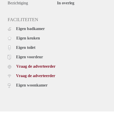
dit appartement.
Bezichtiging
In overleg
Heerlijk wonen in hartje Haarlem! Openbaar vervoer stopt
voor de deur. De Grote Markt en vele winkels zijn allen op
loopafstand! Kale huurprijs € 1200,- exclusief Servicekosten
FACILITEITEN
gas, water, elektriciteit en TV & Internet en meubilering €
Eigen badkamer
155,- Totale huurprijs is € 1.355,- inclusief.
Om te reageren op dit appartement dien je je eerst gratis in te
Eigen keuken
schrijven op www.nuWoonruimte.nl en schrijf je motivatie in
een email naar info@nuwoonruimte.nl
Eigen toilet
Eigen voordeur
Vraag de adverteerder
Vraag de adverteerder
Eigen woonkamer