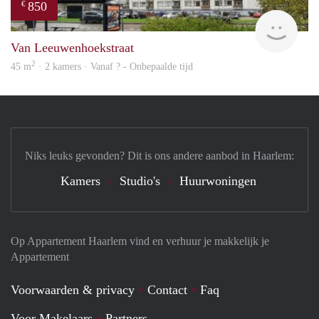
850
€
finde
Van Leeuwenhoekstraat
2
45 m
· 2 kamers · Vanaf ? - Onbepaalde tijd
Niks leuks gevonden? Dit is ons andere aanbod in Haarlem:
Kamers
Studio's
Huurwoningen
Op Appartement Haarlem vind en verhuur je makkelijk je
Appartement
Voorwaarden & privacy
Contact
Faq
Voor Makelaars
Partners