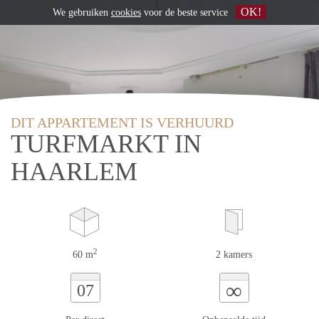
OK!
We gebruiken
cookies
voor de beste service
DIT APPARTEMENT IS VERHUURD
TURFMARKT IN
HAARLEM
2
60 m
2 kamers
∞
07