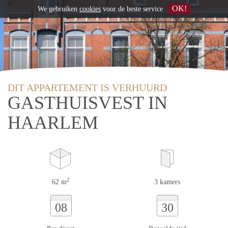
OK!
We gebruiken
cookies
voor de beste service
DIT APPARTEMENT IS VERHUURD
GASTHUISVEST IN
HAARLEM
2
62 m
3 kamers
08
30