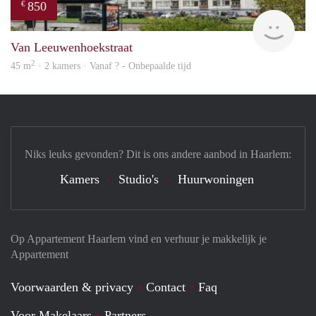
850
€
finde
Van Leeuwenhoekstraat
2
45 m
· 2 kamers · Vanaf ? - Onbepaalde tijd
Niks leuks gevonden? Dit is ons andere aanbod in Haarlem:
Kamers
Studio's
Huurwoningen
Op Appartement Haarlem vind en verhuur je makkelijk je
Appartement
Voorwaarden & privacy
Contact
Faq
Voor Makelaars
Partners