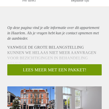
Per direct
Bepaalde tijd
Op deze pagina vind je alle informatie over dit
appartement
in Haarlem. Als je vragen hebt kun je contact opnemen met
de aanbieder.
VANWEGE DE GROTE BELANGSTELLING
KUNNEN WE HELAAS NIET MEER AANVRAGEN
VOOR BEZICHTIGINGEN IN BEHANDELING
NEMEN
Dit recent fraai gerenoveerde appartement met moderne
LEES MEER MET EEN PAKKET!
keuken en badkamer, houten vloeren, 2 slaapkamers en
balkon is gelegen in het centrum van Haarlem. Het bevindt
zich op de hoek van een bruisende winkelstraat, met leuke
cafes, restaurants en musea dichtbij. Kenmerkend voor de
bouwperiode zijn het hoge plafond en de grote ramen (zuid).
Indeling:
Begane grond, fietsenberging, entree en trap naar: