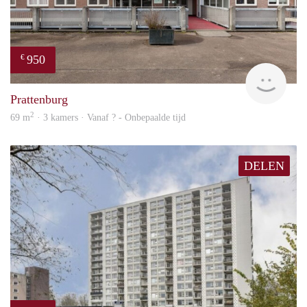
950
€
Woni
Prattenburg
2
69 m
· 3 kamers · Vanaf ? - Onbepaalde tijd
DELEN