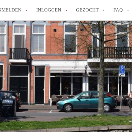
NMELDEN
INLOGGEN
GEZOCHT
FAQ
How to translate AppartementHaarlem!
Wat is AppartementHaarlem?
Hoeveel kost het om te reageren op een 
Wat is de privacyverklaring van Apparte
Berekent AppartementHaarlem
makelaarsvergoeding/bemiddelingsvergoe
Alle veelgestelde vragen