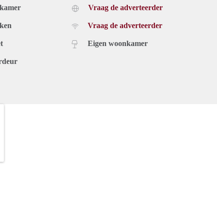
dkamer
Vraag de adverteerder
uken
Vraag de adverteerder
t
Eigen woonkamer
rdeur