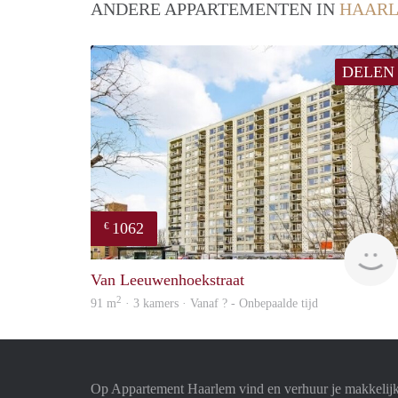
ANDERE APPARTEMENTEN IN
HAAR
DELEN
1062
€
Van Leeuwenhoekstraat
2
91 m
· 3 kamers · Vanaf ? - Onbepaalde tijd
Op Appartement Haarlem vind en verhuur je makkelij