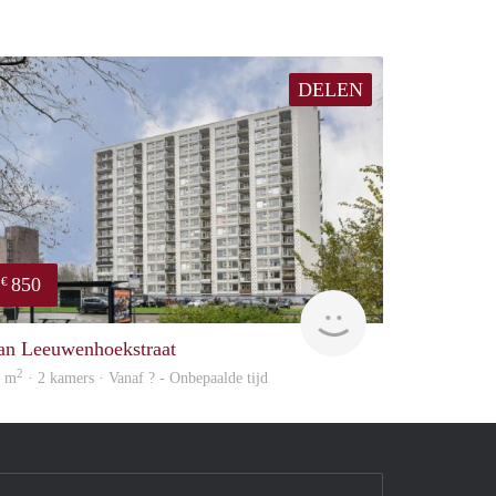
DELEN
850
€
rent
an Leeuwenhoekstraat
2
5 m
· 2 kamers · Vanaf ? - Onbepaalde tijd