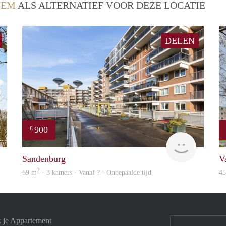
LEM
ALS ALTERNATIEF VOOR DEZE LOCATIE
DELEN
900
€
finder
finder
Sandenburg
V
2
69 m
· 3 kamers · Vanaf ? - Onbepaalde tijd
4
k je Appartement