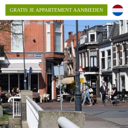
GRATIS JE APPARTEMENT AANBIEDEN
Appartement in Haarlem?
mentHaarlem?
ding?