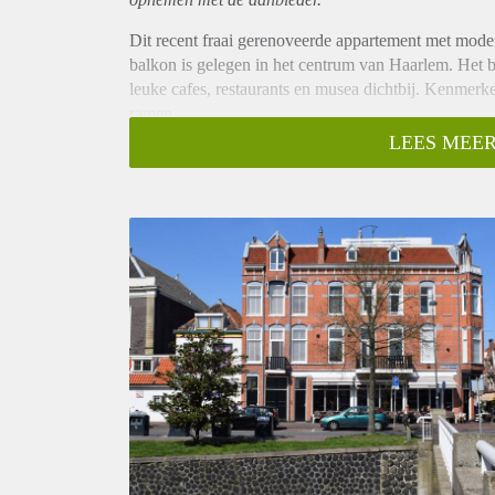
Dit recent fraai gerenoveerde appartement met mod
balkon is gelegen in het centrum van Haarlem. Het b
leuke cafes, restaurants en musea dichtbij. Kenmerk
ramen.
Indeling:
LEES MEER
Begane grond, berging voor fiets, entree en trap naar
Eerste verdieping: hal met toilet, woonkamer en ke
vloer, balkon op het zuiden, grote ramen met uitzich
met aansluiting voor wasmachine en -droger. Open k
vriezer.
Tweede verdieping: slaapkamer (ca 3. X 3.95 m.) me
diepe kledingkast voor de 2e slaapkamer, badkamer 
Diversen:
Woonoppervlakte ca. 62 m2;
Recent fraai gerenoveerde woning met 2 slaapkamer
Balkon op het zuiden;
Roken in de woning is niet toegestaan;
Minimale huurperiode 12 maanden;
Huurprijs is exclusief g/w/e/tv/internet en gebruikers