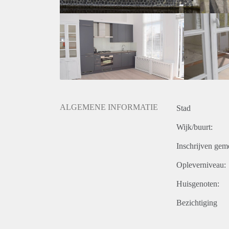
De woning wordt gestoffeerd aangeboden;
Verhuurder heeft het recht van gunning.
ALGEMENE INFORMATIE
Stad
Wijk/buurt:
Inschrijven gem
Opleverniveau:
Huisgenoten:
Bezichtiging