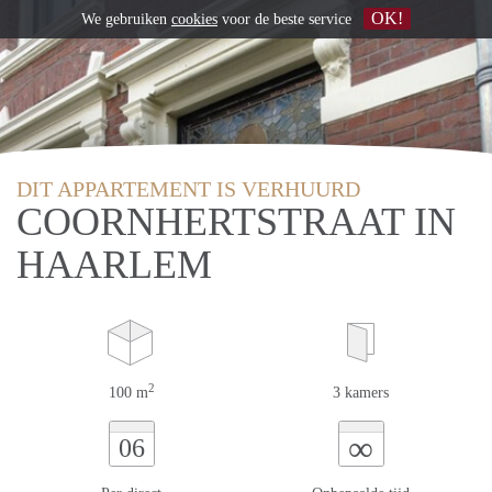
OK!
We gebruiken
cookies
voor de beste service
DIT APPARTEMENT IS VERHUURD
COORNHERTSTRAAT IN
HAARLEM
2
100 m
3 kamers
∞
06