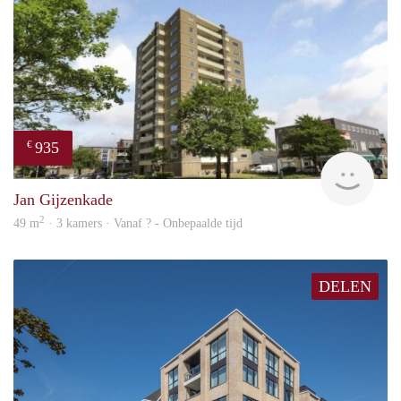
935
€
rent
Jan Gijzenkade
2
49 m
· 3 kamers · Vanaf ? - Onbepaalde tijd
DELEN