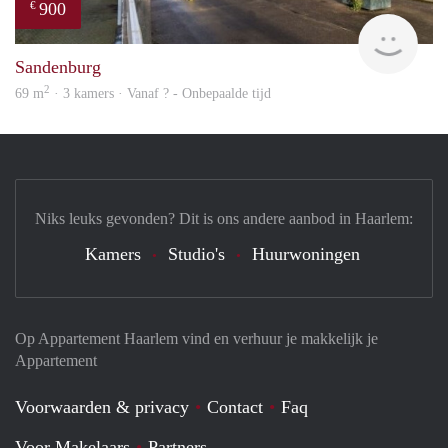
900
€
finde
Sandenburg
2
69 m
· 3 kamers · Vanaf ? - Onbepaalde tijd
Niks leuks gevonden? Dit is ons andere aanbod in Haarlem:
Kamers
Studio's
Huurwoningen
Op Appartement Haarlem vind en verhuur je makkelijk je
Appartement
Voorwaarden & privacy
Contact
Faq
Voor Makelaars
Partners