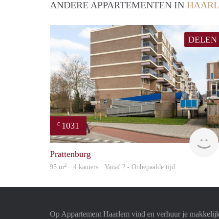
ANDERE APPARTEMENTEN IN
HAAR
DELEN
1031
€
Prattenburg
2
95 m
· 4 kamers · Vanaf ? - Onbepaalde tijd
Op Appartement Haarlem vind en verhuur je makkelij