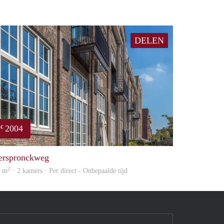
DELEN
2004
€
property
erspronckweg
2
6 m
· 2 kamers · Per direct - Onbepaalde tijd