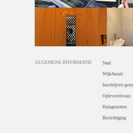
inbouw apparatuur en aansluitend een bijkeuken me
De nieuwe trap naar de slaapverdieping heeft opnie
beiden grote kasten en de nieuwe badkamer heeft ee
toilet.
Kom kijken en u heeft uw (t)huis gevonden!
De informatie vermeld op internet is door ons met d
geen enkele aansprakelijkheid aanvaard voor enige o
gevolgen daarvan. Alle opgegeven maten en oppervlak
ALGEMENE INFORMATIE
Stad
Wijk/buurt:
Inschrijven gem
Opleverniveau:
Huisgenoten:
Bezichtiging