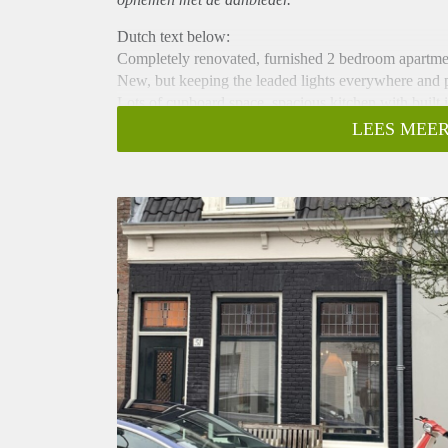
Dutch text below:
Completely renovated, furnished 2 bedroom apartme
New, but keeping the leaded lights everywhere and 
Lots of cupboard space, spacious kitchen with buil
radiator, washbasin and toilet and a guest toilet down
LEES MEER
The entrance with the old sturdy door, gives access 
yard. A large pantry and storage space (with washer a
On the next level there are 2 furnished bedrooms wit
the bathroom.
Shops on walking distance, very short distance from
Very easy to the motorways to the airport, Amsterd
Come and have a look, and you have found yourself
This information has been compiled by us with the ne
any incompleteness, inaccuracy or otherwise, or the 
indicative.
Gerenoveerd, gemeubileerd 3 kamer tussenwoning met
Via de monumentale deur komt men in de hal met gas
in-lood ramen en uitzicht op de achtertuin.
Houten vloeren, hoge plafonds en veel licht geven d