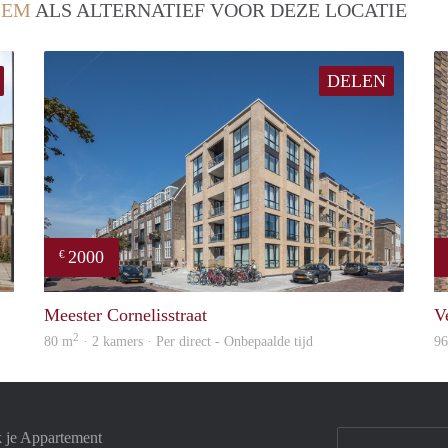
LEM
ALS ALTERNATIEF VOOR DEZE LOCATIE
DELEN
2000
€
Woning
property
Meester Cornelisstraat
V
2
80 m
· 2 kamers · Per direct - Onbepaalde tijd
9
k je Appartement