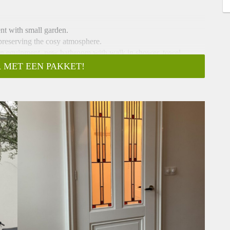
nt with small garden.
preserving the cosy atmosphere.
t in equipment, new bathroom with walk in shower, towel
stairs.
 MET EEN PAKKET!
to the dining room and large living room with access to the back
nd dryer as well) adds to the value of this house.
h wardrobes (sorry, pictures are before the beds arrived) and
 shopping area “Cronjé".
am and South bound.
 a(t) home!
cessary care. On our part, however, no liability is accepted for
consequences thereof. All specified sizes and surfaces are
 achtertuin, met behoud van originele details.
tentoilet en toegang tot de eetkamer en woonkamer, met glas-
it huis een fijne atmosfeer en welkom gevoel. De keuken heeft