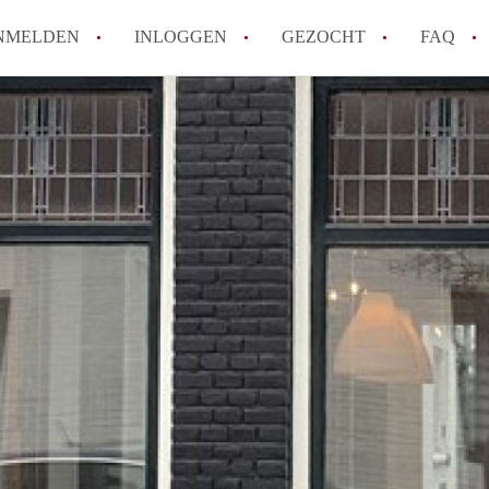
NMELDEN
INLOGGEN
GEZOCHT
FAQ
How to translate AppartementHaarlem!
Wat is AppartementHaarlem?
Hoeveel kost het om te reageren op een 
Wat is de privacyverklaring van Apparte
Berekent AppartementHaarlem
makelaarsvergoeding/bemiddelingsvergoe
Alle veelgestelde vragen