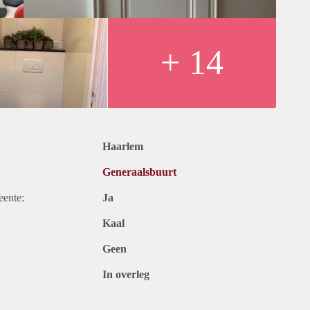
t veel berguimte en wasmachine en droger.
uw sfeervolle details. De 2 slaapkamers met ramen hebben
n ruime inloopdouche, wastafel, decor radiator en een tweede
+ 14
e nodige zorgvuldigheid samengesteld. Onzerzijds wordt echter
nvolledigheid en/of onjuistheid of anderszins, dan wel de
ten zijn indicatief.
Haarlem
Generaalsbuurt
eente:
Ja
Kaal
Geen
In overleg