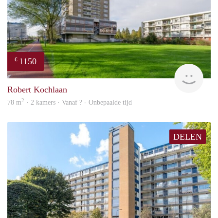
1150
€
finde
Robert Kochlaan
2
78 m
· 2 kamers · Vanaf ? - Onbepaalde tijd
DELEN