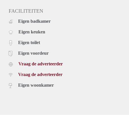
- 2 slaapkamers, luxe moderne keuken en badkamer
- Woning wordt gestoffeerd opgeleverd met gordijnen,
FACILITEITEN
verlichting, vloeren, volledig ingerichte keuken en badkamer.
Eigen badkamer
- Huurprijs is exclusief g/w/e/TV internet
- Energielabel A
Eigen keuken
- Verhuurder behoudt zich het recht van gunning voor
Eigen toilet
Eigen voordeur
Vraag de adverteerder
Vraag de adverteerder
Eigen woonkamer