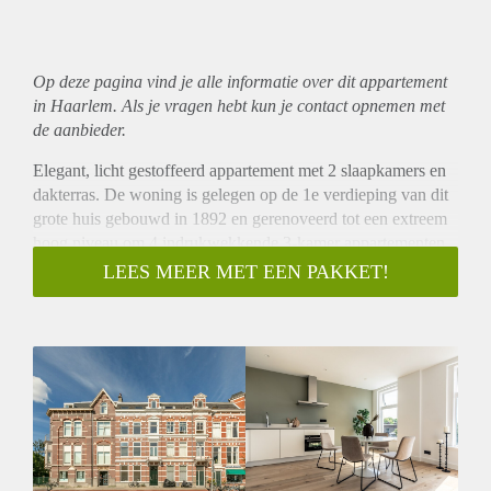
Op deze pagina vind je alle informatie over dit
appartement
in Haarlem. Als je vragen hebt kun je contact opnemen met
de aanbieder.
Elegant, licht gestoffeerd appartement met 2 slaapkamers en
dakterras. De woning is gelegen op de 1e verdieping van dit
grote huis gebouwd in 1892 en gerenoveerd tot een extreem
hoog niveau om 4 indrukwekkende 3-kamer appartementen
te creëren, alle met een ‘A’ energielabel. Tijdens de renovatie
LEES MEER MET EEN PAKKET!
is ervoor gezorgd om de traditionele kenmerken zoveel
mogelijk te behouden en om de moderne faciliteiten op te
nemen die van een woning van dit niveau worden verwacht.
De woning ligt op steenworp afstand van het bruisende
centrum van Haarlem met haar bekroonde winkels en
restaurants.
Begane grond: Opvallende entree en gemeenschappelijke
hal, hal met meterkasten en trap naar