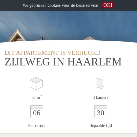
OK!
We gebruiken
cookies
voor de beste service
DIT APPARTEMENT IS VERHUURD
ZIJLWEG IN HAARLEM
2
73 m
3 kamers
06
30
Per direct
Bepaalde tijd