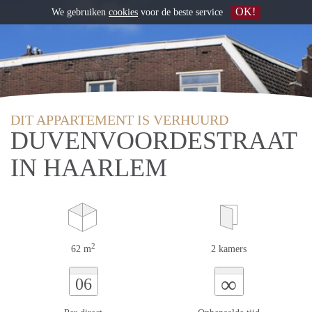
OK!
We gebruiken
cookies
voor de beste service
DIT APPARTEMENT IS VERHUURD
DUVENVOORDESTRAAT
IN HAARLEM
2
62 m
2 kamers
∞
06