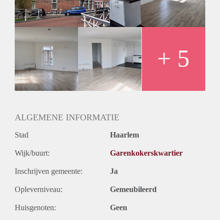
gasfornuis, afzuigkap, oven en koelkast met vriesvak.
Badkamer met inloopdouche, wastafel, toilet en wasmachine
aansluiting. Ruime slaapkamer aan de achterzijde gelegen.
Divers:
- Woonoppervlakte ca 62 m2;
+ 5
- Huurprijs is exclusief een vaste vergoeding voor gas, water,
elektra en internet van €225,- ;
- Woning wordt gestoffeerd opgeleverd;
- Parkeren met parkeervergunning;
- Toplocatie aan de rand van het centrum van Haarlem;
- Verhuurder heeft het recht van gunning.
ALGEMENE INFORMATIE
Stad
Haarlem
Wijk/buurt:
Garenkokerskwartier
Inschrijven gemeente:
Ja
Opleverniveau:
Gemeubileerd
Huisgenoten:
Geen