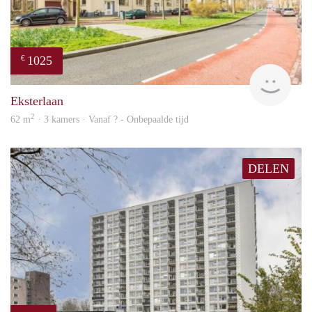
1025
€
finde
Eksterlaan
2
62 m
· 3 kamers · Vanaf ? - Onbepaalde tijd
DELEN