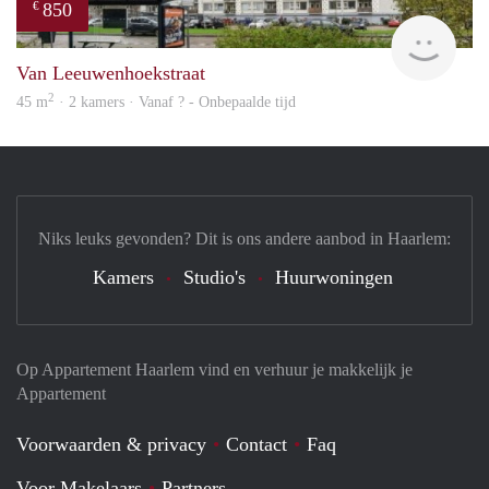
850
€
finde
Van Leeuwenhoekstraat
2
45 m
· 2 kamers · Vanaf ? - Onbepaalde tijd
Niks leuks gevonden? Dit is ons andere aanbod in Haarlem:
Kamers
Studio's
Huurwoningen
Op Appartement Haarlem vind en verhuur je makkelijk je
Appartement
Voorwaarden & privacy
Contact
Faq
Voor Makelaars
Partners