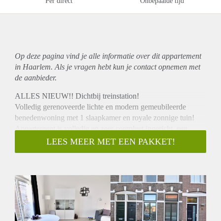
Per direct
Onbepaalde tijd
Op deze pagina vind je alle informatie over dit
appartement
in Haarlem. Als je vragen hebt kun je contact opnemen met
de aanbieder.
ALLES NIEUW!! Dichtbij treinstation!
Volledig gerenoveerde lichte en modern gemeubileerde
benedenwoning met 1 slaapkamer en royale zonnige tuin!
Appartement is volledig en zeer compleet ingericht, een
woning waarbij je alleen je koffer met kleding hoeft mee te
LEES MEER MET EEN PAKKET!
nemen.
Centrale ligging in de populaire wijk Kleverparkbuurt, op
enkele minuten van trein station, bussen, openbaar vervoer en
dichtbij de uitvalwegen richting Haarlem, Schiphol en
Amsterdam.
De Kleverparkbuurt is een populaire trendy wijk met een
groot diversiteit aan winkels, van specialistisch, luxe tot