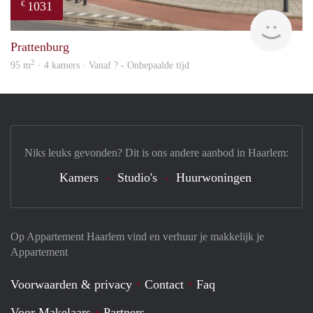
1031
€
finde
Prattenburg
2
95 m
· 4 kamers · Vanaf ? - Onbepaalde tijd
Niks leuks gevonden? Dit is ons andere aanbod in Haarlem:
Kamers
Studio's
Huurwoningen
Op Appartement Haarlem vind en verhuur je makkelijk je
Appartement
Voorwaarden & privacy
Contact
Faq
Voor Makelaars
Partners