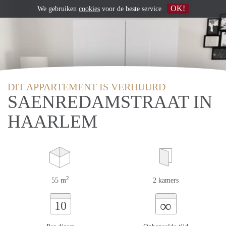
OK!
We gebruiken
cookies
voor de beste service
DIT APPARTEMENT IS VERHUURD
SAENREDAMSTRAAT IN
HAARLEM
2
55 m
2 kamers
∞
10