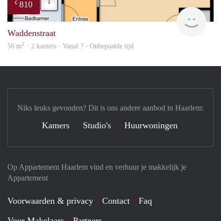
810
€
Woni
Waddenstraat
2
56 m
· 2 kamers · Vanaf ? - Onbepaalde tijd
Niks leuks gevonden? Dit is ons andere aanbod in Haarlem:
Kamers
Studio's
Huurwoningen
Op Appartement Haarlem vind en verhuur je makkelijk je
Appartement
Voorwaarden & privacy
Contact
Faq
Voor Makelaars
Partners