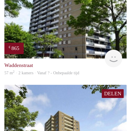
865
€
rent
Waddenstraat
2
57 m
· 2 kamers · Vanaf ? - Onbepaalde tijd
DELEN