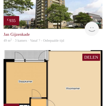
935
€
rent
Jan Gijzenkade
2
49 m
· 3 kamers · Vanaf ? - Onbepaalde tijd
DELEN