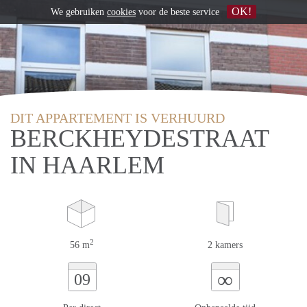
OK!
We gebruiken
cookies
voor de beste service
DIT APPARTEMENT IS VERHUURD
BERCKHEYDESTRAAT
IN HAARLEM
2
56 m
2 kamers
∞
09