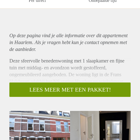
Per direct
Onbepaalde tijd
Op deze pagina vind je alle informatie over dit
appartement
in Haarlem. Als je vragen hebt kun je contact opnemen met
de aanbieder.
Deze sfeervolle benedenwoning met 1 slaapkamer en fijne
tuin met middag- en avondzon wordt gestoffeerd,
ongemeubileerd aangeboden. De woning ligt in de Frans
Halsbuurt, vlakbij het NS station Haarlem en winkelstraat
(Cronjé. Het bruisende stadshart van Haarlem met goede
LEES MEER MET EEN PAKKET!
restaurants, musea en bijzondere winkeltjes ligt op
loopafstand. Openbaar vervoer mogelijkheden richting
Amsterdam Centrum of Zuidas zijn uitstekend en de
belangrijkste uitvalswegen zijn snel bereikbaar. De woning is
zeer goed onderhouden.
Indeling:
Begane grond: entreehal met grote bergruimte onder de trap