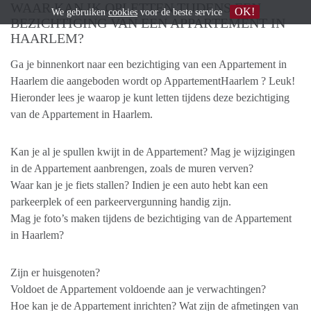
WAAR KAN IK OPLETTEN TIJDENS EEN
OK!
We gebruiken
cookies
voor de beste service
BEZICHTIGING VAN EEN APPARTEMENT IN
HAARLEM?
Ga je binnenkort naar een bezichtiging van een Appartement in
Haarlem die aangeboden wordt op AppartementHaarlem ? Leuk!
Hieronder lees je waarop je kunt letten tijdens deze bezichtiging
van de Appartement in Haarlem.
Kan je al je spullen kwijt in de Appartement? Mag je wijzigingen
in de Appartement aanbrengen, zoals de muren verven?
Waar kan je je fiets stallen? Indien je een auto hebt kan een
parkeerplek of een parkeervergunning handig zijn.
Mag je foto’s maken tijdens de bezichtiging van de Appartement
in Haarlem?
Zijn er huisgenoten?
Voldoet de Appartement voldoende aan je verwachtingen?
Hoe kan je de Appartement inrichten? Wat zijn de afmetingen van