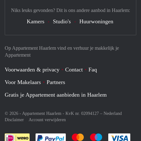
Niks leuks gevonden? Dit is ons andere aanbod in Haarlem:
Kamers
Studio's
Huurwoningen
Op Appartement Haarlem vind en verhuur je makkelijk je
Appartement
Voorwaarden & privacy
Contact
Faq
Voor Makelaars
Partners
Gratis je Appartement aanbieden in Haarlem
© 2026 - Appartement Haarlem - KvK nr. 02094127 –
Nederland
Disclaimer
Account verwijderen
Je rekent gemakkelijk af met Paypal
Je rekent gemakkelijk af met M
Je rekent gemakkelij
Je re