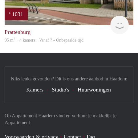
1031
€
finde
Prattenburg
2
95 m
· 4 kamers · Vanaf ? - Onbepaalde tijd
Niks leuks gevonden? Dit is ons andere aanbod in Haarlem:
Kamers
Studio's
Huurwoningen
Op Appartement Haarlem vind en verhuur je makkelijk je
Appartement
Voorwaarden & privacy
Contact
Faq