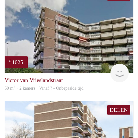
1025
€
finde
Victor van Vrieslandstraat
2
50 m
· 2 kamers · Vanaf ? - Onbepaalde tijd
DELEN