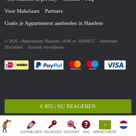
Voor Makelaars
Partners
Gratis je Appartement aanbieden in Haarlem
© 2026 - Appartement Haarlem - KvK nr. 02094127 –
Nederland
Disclaimer
Account verwijderen
Je rekent gemakkelijk af met Paypal
Je rekent gemakkelijk af met M
Je rekent gemakkelij
Je re
€ 855 | NU REAGEREN
+
AANMELDEN
INLOGGEN
GEZOCHT
FAQ
APPARTEMENT