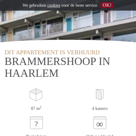
OK!
We gebruiken
cookies
voor de beste service
DIT APPARTEMENT IS VERHUURD
BRAMMERSHOOP IN
HAARLEM
2
87 m
4 kamers
∞
?