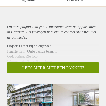
Begindatum
Onbepaalde tijd
Op deze pagina vind je alle informatie over dit
appartement
in Haarlem. Als je vragen hebt kun je contact opnemen met
de aanbieder.
Object: Direct bij de eigenaar
Huurtermijn: Onbepaalde termijn
Oplevering: Zie foto
Inkomen eis: 3,1 x Bruto huur
Garantiestelling mogelijk: Ja
LEES MEER MET EEN PAKKET!
Borg: 1 Maand
Bemiddeling kosten: Nee
Woningdelers toegestaan: Ja
Huisdieren toegestaan: Afhankelijk van de Eigenaar
Huurtoeslag grens: Nee
Geschikt voor studenten: Afhankelijk van de Eigenaar