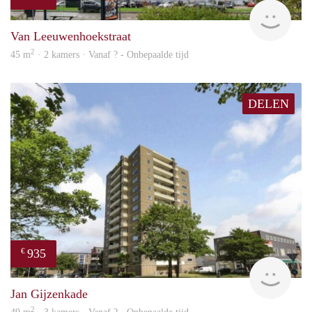
rent
Van Leeuwenhoekstraat
2
45 m
· 2 kamers · Vanaf ? - Onbepaalde tijd
DELEN
935
€
rent
Jan Gijzenkade
2