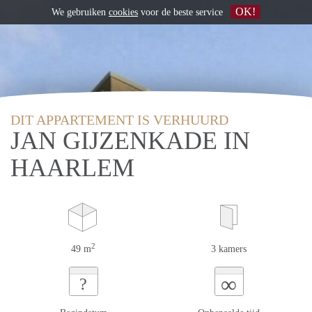
OK!
We gebruiken
cookies
voor de beste service
DIT APPARTEMENT IS VERHUURD
JAN GIJZENKADE IN
HAARLEM
2
49 m
3 kamers
∞
?