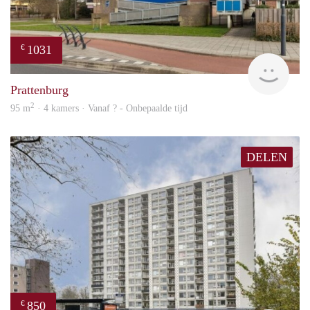
1031
€
finde
Prattenburg
2
95 m
· 4 kamers · Vanaf ? - Onbepaalde tijd
DELEN
850
€