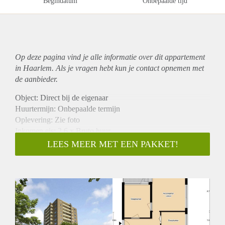
Begindatum
Onbepaalde tijd
Op deze pagina vind je alle informatie over dit
appartement
in Haarlem. Als je vragen hebt kun je contact opnemen met
de aanbieder.
Object: Direct bij de eigenaar
Huurtermijn: Onbepaalde termijn
Oplevering: Zie foto
Inkomen eis: 2,6 x Bruto huur
Garantiestelling mogelijk: Ja
LEES MEER MET EEN PAKKET!
Borg: 1 Maand
Bemiddeling kosten: Nee
Woningdelers toegestaan: Ja
Huisdieren toegestaan: Afhankelijk van de Eigenaar
Huurtoeslag grens: Nee
Geschikt voor studenten: Afhankelijk van de Eigenaar