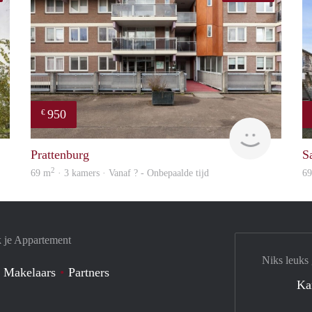
950
€
finder
Woning
Prattenburg
S
2
69 m
· 3 kamers · Vanaf ? - Onbepaalde tijd
6
k je Appartement
Niks leuks
 Makelaars
Partners
Ka