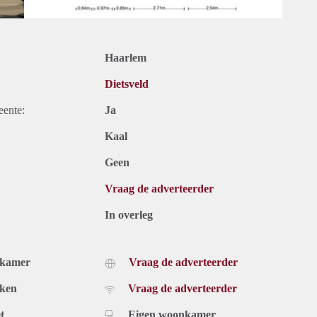
Haarlem
Dietsveld
eente:
Ja
Kaal
Geen
Vraag de adverteerder
In overleg
dkamer
Vraag de adverteerder
uken
Vraag de adverteerder
t
Eigen woonkamer