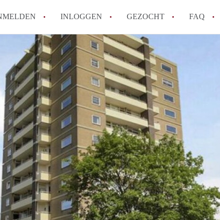
NMELDEN
INLOGGEN
GEZOCHT
FAQ
How to translate AppartementHaarlem!
Wat is AppartementHaarlem?
Hoeveel kost het om te reageren op een 
Wat is de privacyverklaring van Apparte
Berekent AppartementHaarlem
makelaarsvergoeding/bemiddelingsvergoe
Alle veelgestelde vragen