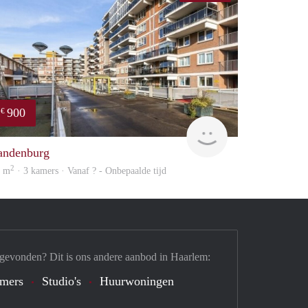
900
€
finder
andenburg
2
9 m
· 3 kamers · Vanaf ? - Onbepaalde tijd
 gevonden? Dit is ons andere aanbod in Haarlem:
mers
Studio's
Huurwoningen