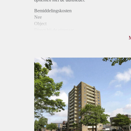
Bemiddelingskosten
Nee
Object
Direct bij de eigenaar
Borg
935
Garantiestelling
Mogelijk
Huurtoeslag
Niet mogelijk
Inkomen eis
3,3 X Maandhuur Bruto
Huurtermijn
Onbepaalde termijn
Oplevering
Kaal