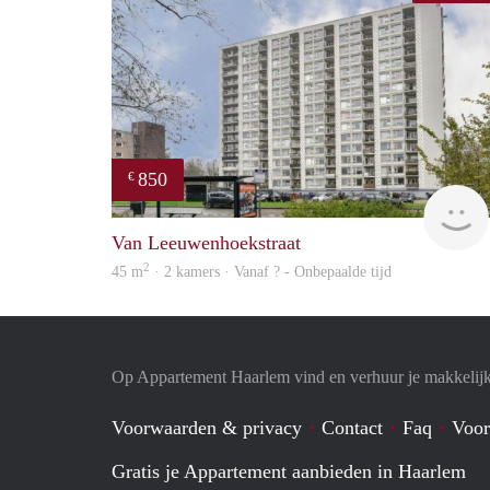
850
€
Van Leeuwenhoekstraat
2
45 m
· 2 kamers · Vanaf ? - Onbepaalde tijd
Op Appartement Haarlem vind en verhuur je makkelij
Voorwaarden & privacy
Contact
Faq
Voor
Gratis je Appartement aanbieden in Haarlem