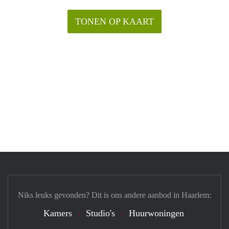
TONEN OP KAART
Niks leuks gevonden? Dit is ons andere aanbod in Haarlem:
Kamers
Studio's
Huurwoningen