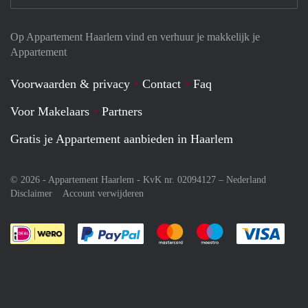
Op Appartement Haarlem vind en verhuur je makkelijk je
Appartement
Voorwaarden & privacy
Contact
Faq
Voor Makelaars
Partners
Gratis je Appartement aanbieden in Haarlem
© 2026 - Appartement Haarlem - KvK nr. 02094127 –
Nederland
Disclaimer
Account verwijderen
Je rekent gemakkelijk af met Paypal
Je rekent gemakkelijk af met M
Je rekent gemakkelij
Je re