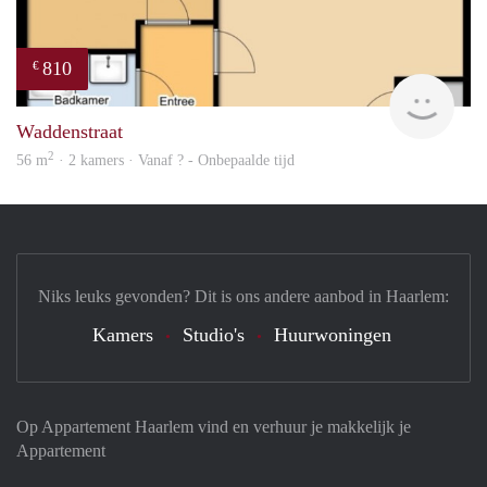
810
€
Woni
Waddenstraat
2
56 m
· 2 kamers · Vanaf ? - Onbepaalde tijd
Niks leuks gevonden? Dit is ons andere aanbod in Haarlem:
Kamers
Studio's
Huurwoningen
Op Appartement Haarlem vind en verhuur je makkelijk je
Appartement