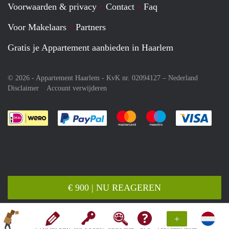
Voorwaarden & privacy
Contact
Faq
Voor Makelaars
Partners
Gratis je Appartement aanbieden in Haarlem
© 2026 - Appartement Haarlem - KvK nr. 02094127 –
Nederland
Disclaimer
Account verwijderen
Je rekent gemakkelijk af met Paypal
Je rekent gemakkelijk af met M
Je rekent gemakkelij
Je re
€ 900 | NU REAGEREN
+