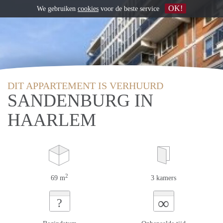
OK!
We gebruiken
cookies
voor de beste service
DIT APPARTEMENT IS VERHUURD
SANDENBURG IN
HAARLEM
2
69 m
3 kamers
∞
?