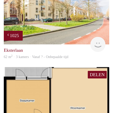
1025
€
Woni
Eksterlaan
2
62 m
· 3 kamers · Vanaf ? - Onbepaalde tijd
DELEN