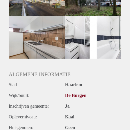
Huurtermijn
Onbepaalde termijn
Oplevering
Kaal
ALGEMENE INFORMATIE
Stad
Haarlem
Wijk/buurt:
De Burgen
Inschrijven gemeente:
Ja
Opleverniveau:
Kaal
Huisgenoten:
Geen