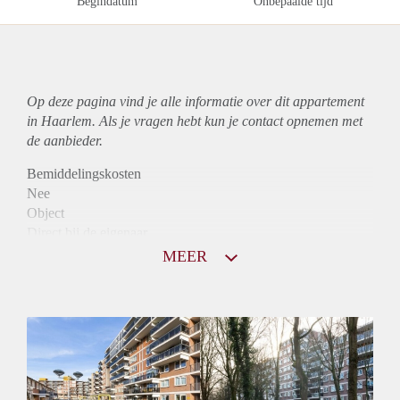
Begindatum
Onbepaalde tijd
Op deze pagina vind je alle informatie over dit
appartement
in Haarlem. Als je vragen hebt kun je contact opnemen met
de aanbieder.
Bemiddelingskosten
Nee
Object
Direct bij de eigenaar
Borg
MEER
875
Garantiestelling
Mogelijk
Huurtoeslag
Niet mogelijk
Inkomen eis
2,8 X Maandhuur Bruto