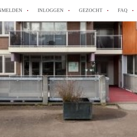
NMELDEN
INLOGGEN
GEZOCHT
FAQ
How to translate AppartementHaarlem!
Wat is AppartementHaarlem?
Hoeveel kost het om te reageren op een 
Wat is de privacyverklaring van Apparte
Berekent AppartementHaarlem
makelaarsvergoeding/bemiddelingsvergoe
Alle veelgestelde vragen