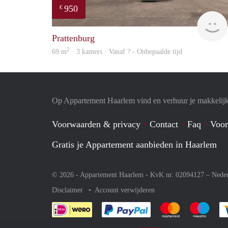
950
€
Prattenburg
2
69 m
· 3 kamers · Vanaf ? - Onbepaalde tijd
Op Appartement Haarlem vind en verhuur je makkelij
Voorwaarden & privacy
Contact
Faq
Voor
Gratis je Appartement aanbieden in Haarlem
© 2026 - Appartement Haarlem - KvK nr. 02094127 –
Nede
Disclaimer
Account verwijderen
Je rekent gemakkelijk af 
Je rekent gemak
Je rek