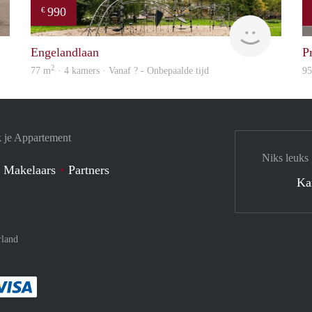
990
€
Woning
Woning
Engelandlaan
P
2
77 m
· 4 kamers · Vanaf ? - Onbepaalde tijd
9
k je Appartement
Niks leuks
 Makelaars
Partners
Ka
rland
met Paypal
kelijk af met Mastercard
ent gemakkelijk af met Meastro
Je rekent gemakkelijk af met Visa