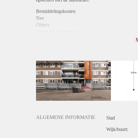
Bemiddelingskosten
Nee
Object
Direct bij de eigenaar
Borg
950
Garantiestelling
Mogelijk
Huurtoeslag
Niet mogelijk
Inkomen eis
3,2 X Maandhuur Bruto
Huurtermijn
Onbepaalde termijn
Oplevering
Kaal
ALGEMENE INFORMATIE
Stad
Wijk/buurt: