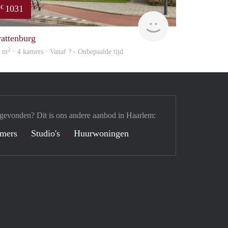
1031
€
finder
rattenburg
2
5 m
· 4 kamers · Vanaf ? - Onbepaalde tijd
 gevonden? Dit is ons andere aanbod in Haarlem:
mers
Studio's
Huurwoningen