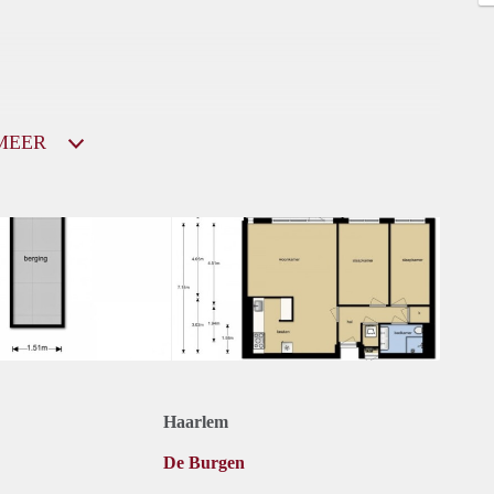
MEER
Haarlem
De Burgen