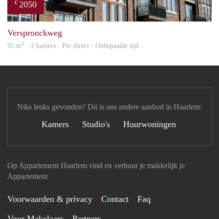
2050
€
prope
Verspronckweg
2
95 m
· 2 kamers · Per direct - Onbepaalde tijd
Niks leuks gevonden? Dit is ons andere aanbod in Haarlem:
Kamers
Studio's
Huurwoningen
Op Appartement Haarlem vind en verhuur je makkelijk je
Appartement
Voorwaarden & privacy
Contact
Faq
Voor Makelaars
Partners