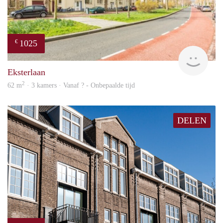
1025
€
finde
Eksterlaan
2
62 m
· 3 kamers · Vanaf ? - Onbepaalde tijd
DELEN