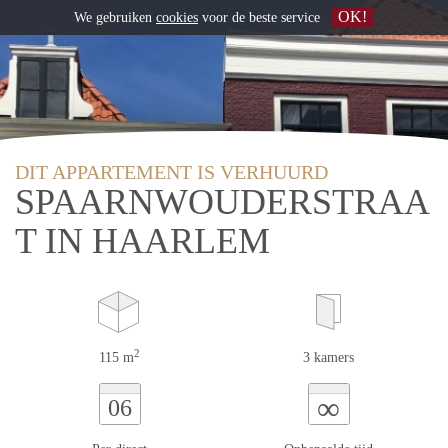
OK!
We gebruiken
cookies
voor de beste service
DIT APPARTEMENT IS VERHUURD
SPAARNWOUDERSTRAA
T IN HAARLEM
2
115 m
3 kamers
∞
06