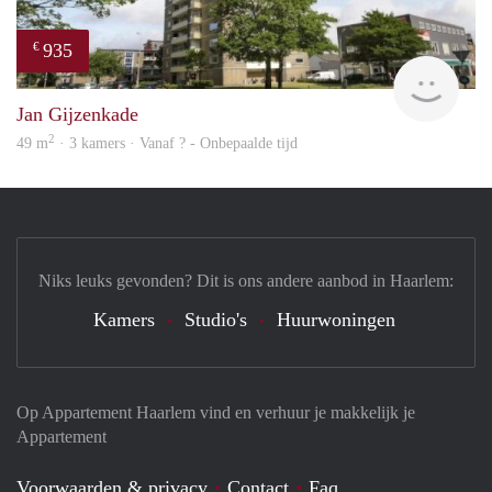
935
€
rent
Jan Gijzenkade
2
49 m
· 3 kamers · Vanaf ? - Onbepaalde tijd
Niks leuks gevonden? Dit is ons andere aanbod in Haarlem:
Kamers
Studio's
Huurwoningen
Op Appartement Haarlem vind en verhuur je makkelijk je
Appartement
Voorwaarden & privacy
Contact
Faq