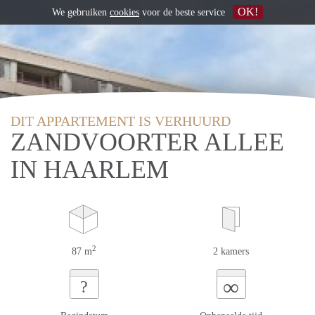
OK!
We gebruiken
cookies
voor de beste service
DIT APPARTEMENT IS VERHUURD
ZANDVOORTER ALLEE
IN HAARLEM
2
87 m
2 kamers
∞
?