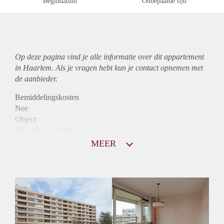
Begindatum
Onbepaalde tijd
Op deze pagina vind je alle informatie over dit
appartement
in Haarlem. Als je vragen hebt kun je contact opnemen met
de aanbieder.
Bemiddelingskosten
Nee
Object
Direct bij de eigenaar
Borg
MEER
810
Garantiestelling
Niet mogelijk
Huurtoeslag
Mogelijk
Inkomen eis
N.V.T.