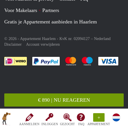
Voor Makelaars
Partners
Gratis je Appartement aanbieden in Haarlem
© 2026 - Appartement Haarlem - KvK nr. 02094127 –
Nederland
Disclaimer
Account verwijderen
Je rekent gemakkelijk af met Paypal
Je rekent gemakkelijk af met M
Je rekent gemakkelij
Je re
€ 890 | NU REAGEREN
+
AANMELDEN
INLOGGEN
GEZOCHT
FAQ
APPARTEMENT