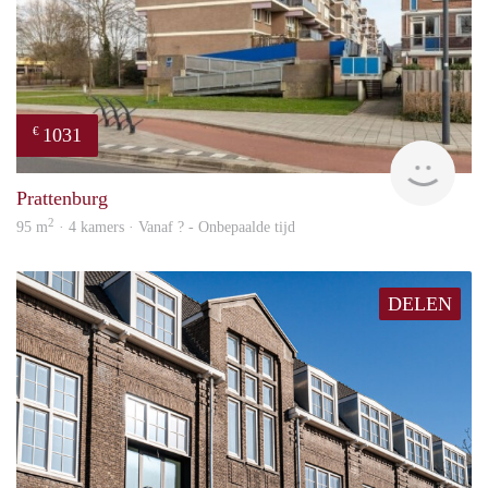
1031
€
finde
Prattenburg
2
95 m
· 4 kamers · Vanaf ? - Onbepaalde tijd
DELEN