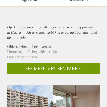
Begindatum
Onbepaalde tijd
Op deze pagina vind je alle informatie over dit
appartement
in Haarlem. Als je vragen hebt kun je contact opnemen met
de aanbieder.
Object: Direct bij de eigenaar
Huurtermijn: Onbepaalde termijn
Oplevering: Zie foto
Inkomen eis: 2,8 x Bruto huur
Garantiestelling mogelijk: Ja
LEES MEER MET EEN PAKKET!
Borg: 1 Maand
Bemiddeling kosten: Nee
Woningdelers toegestaan: Ja
Huisdieren toegestaan: Afhankelijk van de Eigenaar
Huurtoeslag grens: Nee
Geschikt voor studenten: Afhankelijk van de Eigenaar