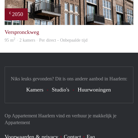
2050
€
prope
Verspronckweg
2
95 m
· 2 kamers · Per direct - Onbepaalde tijd
Niks leuks gevonden? Dit is ons andere aanbod in Haarlem:
Kamers
Studio's
Huurwoningen
Op Appartement Haarlem vind en verhuur je makkelijk je
Appartement
Voorwaarden & privacy
Contact
Faq