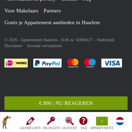
Voor Makelaars
Partners
Gratis je Appartement aanbieden in Haarlem
© 2026 - Appartement Haarlem - KvK nr. 02094127 –
Nederland
Disclaimer
Account verwijderen
Je rekent gemakkelijk af met Paypal
Je rekent gemakkelijk af met M
Je rekent gemakkelij
Je re
€ 890 | NU REAGEREN
+
AANMELDEN
INLOGGEN
GEZOCHT
FAQ
APPARTEMENT