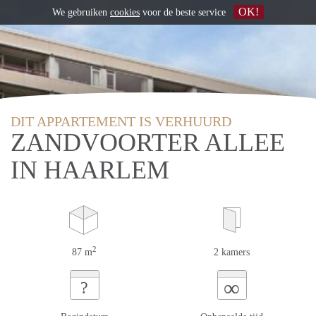
OK!
We gebruiken
cookies
voor de beste service
DIT APPARTEMENT IS VERHUURD
ZANDVOORTER ALLEE
IN HAARLEM
2
87 m
2 kamers
∞
?