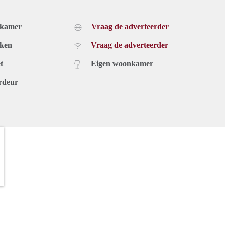
dkamer
Vraag de adverteerder
uken
Vraag de adverteerder
t
Eigen woonkamer
rdeur