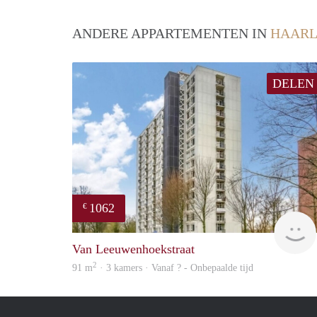
ANDERE APPARTEMENTEN IN
HAAR
DELEN
1062
€
Van Leeuwenhoekstraat
2
91 m
· 3 kamers · Vanaf ? - Onbepaalde tijd