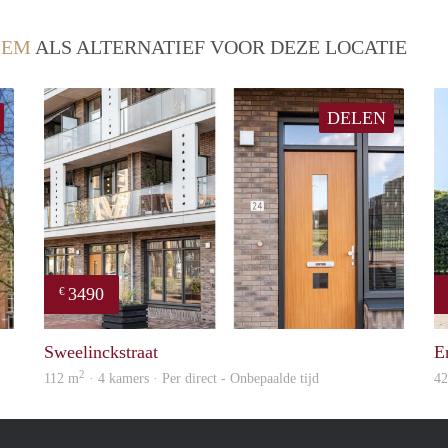
LEM
ALS ALTERNATIEF VOOR DEZE LOCATIE
DELEN
3490
€
Woning
property
Sweelinckstraat
E
2
112 m
· 4 kamers · Per direct - Onbepaalde tijd
4