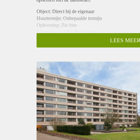
Object: Direct bij de eigenaar
Huurtermijn: Onbepaalde termijn
Oplevering: Zie foto
Inkomen eis: 2,8 x Bruto huur
Garantiestelling mogelijk: Ja
LEES MEER
Borg: 1 Maand
Bemiddeling kosten: Nee
Woningdelers toegestaan: Ja
Huisdieren toegestaan: Afhankelijk van de Eigenaar
Huurtoeslag grens: Nee
Geschikt voor studenten: Afhankelijk van de Eigena