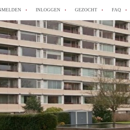
NMELDEN
INLOGGEN
GEZOCHT
FAQ
How to translate AppartementHaarlem!
Wat is AppartementHaarlem?
Hoeveel kost het om te reageren op een 
Wat is de privacyverklaring van Apparte
Berekent AppartementHaarlem
makelaarsvergoeding/bemiddelingsvergoe
Alle veelgestelde vragen