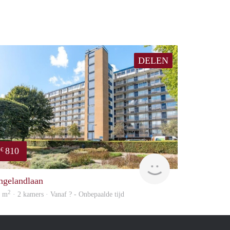
DELEN
810
€
Woning
ngelandlaan
2
2 m
· 2 kamers · Vanaf ? - Onbepaalde tijd